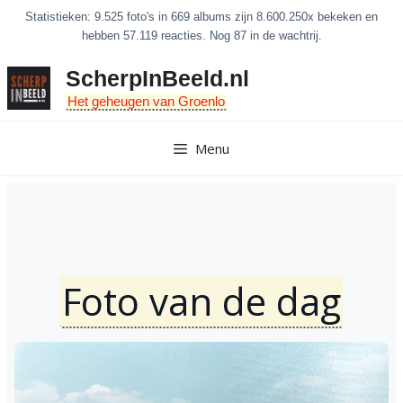
Ga
Statistieken: 9.525 foto's in 669 albums zijn 8.600.250x bekeken en
naar
hebben 57.119 reacties. Nog 87 in de wachtrij.
de
ScherpInBeeld.nl
inhoud
Het geheugen van Groenlo
Menu
Foto van de dag