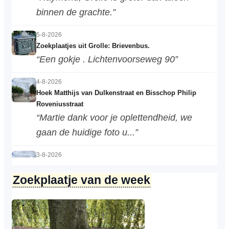
binnen de grachte.”
5-8-2026
Zoekplaatjes uit Grolle: Brievenbus.
“Een gokje . Lichtenvoorseweg 90”
4-8-2026
Hoek Matthijs van Dulkenstraat en Bisschop Philip
Roveniusstraat
“Martie dank voor je oplettendheid, we
gaan de huidige foto u...”
3-8-2026
Hoek Matthijs van Dulkenstraat en Bisschop Philip
Zoekplaatje van de week
Roveniusstraat
“Beste redactie, dit klopt niet. Dit deel van
de landbouwscho...”
3-8-2026