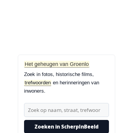
3-8-2026
Zoekplaatjes uit Grolle
“Nog een tip. Deze buurman
ging van “Binnen de Grachte
“naar...”
1-8-2026
Koningssteeg met parkeerterrein
“Van links naar rechts.
Het geheugen van Groenlo
Achteruitgangen van: voor de
Zoek in fotos, historische films,
toren Br...”
trefwoorden
en herinneringen van
inwoners.
31-7-2026
Borculoseweg met Bleumink en Hotel de
Watermolen
“Ik dacht al, wat doet Facebook
hier nou bij? Scherpinbeeld i...”
Zoeken in ScherpInBeeld