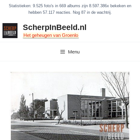
Ga
Statistieken: 9.525 foto's in 669 albums zijn 8.597.386x bekeken en
naar
hebben 57.117 reacties. Nog 87 in de wachtrij.
de
ScherpInBeeld.nl
inhoud
Het geheugen van Groenlo
Menu