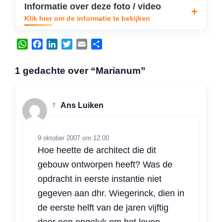
Informatie over deze foto / video
Klik hier om de informatie te bekijken
W
F
L
T
E
D
h
a
i
w
m
e
a
c
n
i
a
l
1 gedachte over “Marianum”
t
e
k
t
i
e
s
b
e
t
l
n
A
o
d
e
†
Ans Luiken
p
o
I
r
p
k
n
9 oktober 2007 om 12:00
Hoe heette de architect die dit
gebouw ontworpen heeft? Was de
opdracht in eerste instantie niet
gegeven aan dhr. Wiegerinck, dien in
de eerste helft van de jaren vijftig