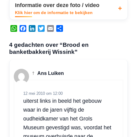
Informatie over deze foto / video
Klik hier om de informatie te bekijken
W
F
L
T
E
D
h
a
i
w
m
e
a
c
n
i
a
l
4 gedachten over “Brood en
t
e
k
t
i
e
banketbakkerij Wissink”
s
b
e
t
l
n
A
o
d
e
p
o
I
r
†
Ans Luiken
p
k
n
12 mei 2010 om 12:00
uiterst links in beeld het gebouw
waar in de jaren vijftig de
oudheidkamer van het Grols
Museum gevestigd was, voordat het
museum overhuisde naar de