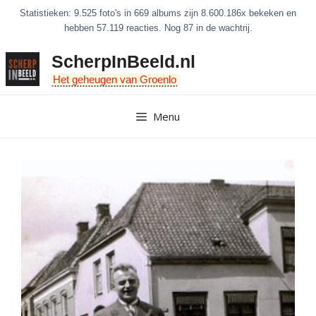
Ga
Statistieken: 9.525 foto's in 669 albums zijn 8.600.186x bekeken en
naar
hebben 57.119 reacties. Nog 87 in de wachtrij.
de
ScherpInBeeld.nl
inhoud
Het geheugen van Groenlo
Menu