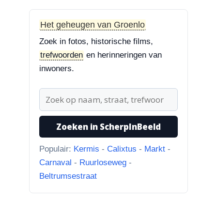
“Treurbeuk op het ravelijn
Styrum. Pracht boom!”
Het geheugen van Groenlo
Zoek in fotos, historische films,
3-8-2026
trefwoorden
en herinneringen van
Zoekplaatjes uit Grolle
“Nog een tip. Deze buurman
inwoners.
ging van “Binnen de Grachte
“naar...”
1-8-2026
Zoeken in ScherpInBeeld
Koningssteeg met parkeerterrein
“Van links naar rechts.
Populair:
Kermis
-
Calixtus
-
Markt
-
Achteruitgangen van: voor de
Carnaval
-
Ruurloseweg
-
toren Br...”
Beltrumsestraat