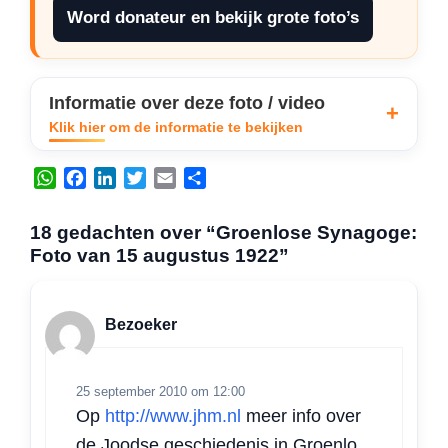
Word donateur en bekijk grote foto’s
Informatie over deze foto / video
Klik hier om de informatie te bekijken
W
F
L
T
E
D
h
a
i
w
m
e
a
c
n
i
a
l
18 gedachten over “Groenlose Synagoge:
t
e
k
t
i
e
Foto van 15 augustus 1922”
s
b
e
t
l
n
A
o
d
e
p
o
I
r
Bezoeker
p
k
n
25 september 2010 om 12:00
Op
http://www.jhm.nl
meer info over
de Joodse geschiedenis in Groenlo.