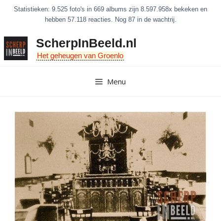
Ga
Statistieken: 9.525 foto's in 669 albums zijn 8.597.958x bekeken en
naar
hebben 57.118 reacties. Nog 87 in de wachtrij.
de
ScherpInBeeld.nl
inhoud
Het geheugen van Groenlo
Menu