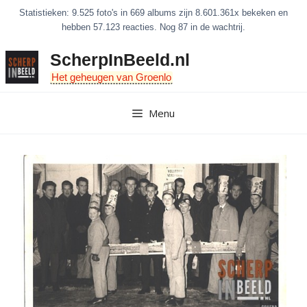
Ga
Statistieken: 9.525 foto's in 669 albums zijn 8.601.361x bekeken en
naar
hebben 57.123 reacties. Nog 87 in de wachtrij.
de
ScherpInBeeld.nl
inhoud
Het geheugen van Groenlo
Menu