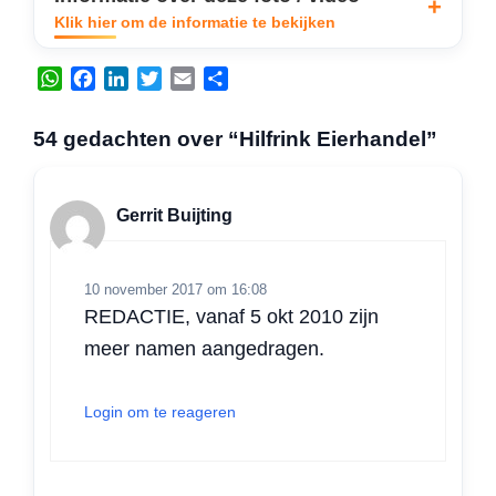
Klik hier om de informatie te bekijken
W
F
L
T
E
D
h
a
i
w
m
e
a
c
n
i
a
l
54 gedachten over “Hilfrink Eierhandel”
t
e
k
t
i
e
s
b
e
t
l
n
A
o
d
e
Gerrit Buijting
p
o
I
r
p
k
n
10 november 2017 om 16:08
REDACTIE, vanaf 5 okt 2010 zijn
meer namen aangedragen.
Login om te reageren