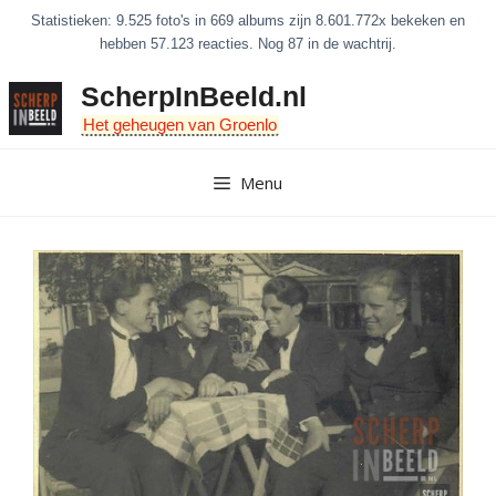
Ga
Statistieken: 9.525 foto's in 669 albums zijn 8.601.772x bekeken en
naar
hebben 57.123 reacties. Nog 87 in de wachtrij.
de
ScherpInBeeld.nl
inhoud
Het geheugen van Groenlo
Menu