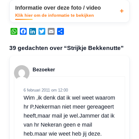
Informatie over deze foto / video
Klik hier om de informatie te bekijken
W
F
L
T
E
D
h
a
i
w
m
e
a
c
n
i
a
l
39 gedachten over “Strijkje Bekkenutte”
t
e
k
t
i
e
s
b
e
t
l
n
A
o
d
e
Bezoeker
p
o
I
r
p
k
n
6 februari 2011 om 12:00
Wim ,ik denk dat ik wel weet waarom
hr P,Nekerman niet meer gereageert
heeft,maar mail je wel.Jammer dat ik
van hr Nekeran geen e mail
heb.maar wie weet heb jij deze.