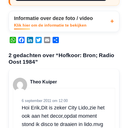
Informatie over deze foto / video
Klik hier om de informatie te bekijken
W
F
L
T
E
D
h
a
i
w
m
e
a
c
n
i
a
l
2 gedachten over “Hofkoor: Bron; Radio
t
e
k
t
i
e
Oost 1984”
s
b
e
t
l
n
A
o
d
e
p
o
I
r
Theo Kuiper
p
k
n
6 september 2011 om 12:00
Hoi Erik,Dit is zeker City Lido,zie het
ook aan het decor,opdat moment
stond ik disco te draaien in lido.mvg