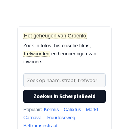
ging van “Binnen de Grachte
“naar...”
1-8-2026
Koningssteeg met parkeerterrein
“Van links naar rechts.
Het geheugen van Groenlo
Achteruitgangen van: voor de
Zoek in fotos, historische films,
toren Br...”
trefwoorden
en herinneringen van
inwoners.
31-7-2026
Borculoseweg met Bleumink en Hotel de
Watermolen
“Ik dacht al, wat doet Facebook
hier nou bij? Scherpinbeeld i...”
Zoeken in ScherpInBeeld
31-7-2026
Populair:
Kermis
-
Calixtus
-
Markt
-
Torenklokje RK begraafplaats Hartreize
Carnaval
-
Ruurloseweg
-
“Martie, het antwoord op de foto
Beltrumsestraat
klopt helemaal.”