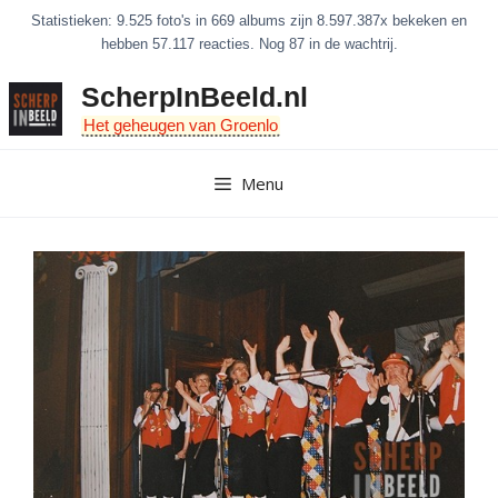
Ga
Statistieken: 9.525 foto's in 669 albums zijn 8.597.387x bekeken en
naar
hebben 57.117 reacties. Nog 87 in de wachtrij.
de
ScherpInBeeld.nl
inhoud
Het geheugen van Groenlo
Menu