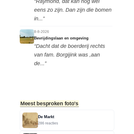
“Raymond, dat kan nog wel
eens zo zijn. Dan zijn die bomen
in...”
8-8-2026
Bevrijdingslaan en omgeving
“Dacht dat de boerderij rechts
van fam. Borgijink was ,aan
de...”
8-8-2026
Bevrijdingslaan en omgeving
“Redactie, als ik de foto in de
hoge resolutie op mijn mobiel...”
Meest besproken foto's
8-8-2026
De Markt
Bevrijdingslaan en omgeving
286 reacties
“Lastig te zien naar welke kant