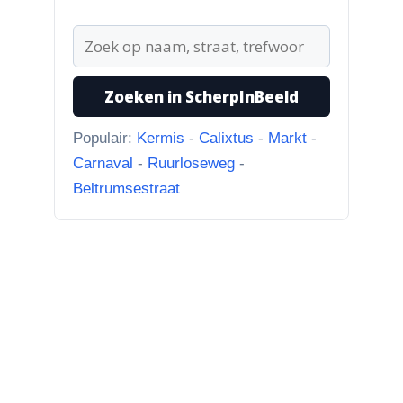
Bisschop Philip Roveniusstraat
“Martie dank voor je
oplettendheid, we gaan de
huidige foto u...”
Zoeken in ScherpInBeeld
Populair:
Kermis
-
Calixtus
-
Markt
-
Carnaval
-
Ruurloseweg
-
Beltrumsestraat