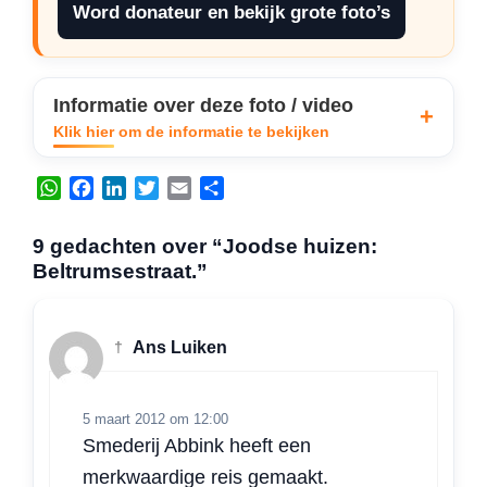
Word donateur en bekijk grote foto’s
Informatie over deze foto / video
Klik hier om de informatie te bekijken
W
F
L
T
E
D
h
a
i
w
m
e
a
c
n
i
a
l
9 gedachten over “Joodse huizen:
t
e
k
t
i
e
Beltrumsestraat.”
s
b
e
t
l
n
A
o
d
e
p
o
I
r
†
Ans Luiken
p
k
n
5 maart 2012 om 12:00
Smederij Abbink heeft een
merkwaardige reis gemaakt.