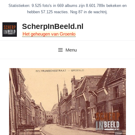
Ga
Statistieken: 9.525 foto's in 669 albums zijn 8.601.789x bekeken en
naar
hebben 57.125 reacties. Nog 87 in de wachtrij.
de
ScherpInBeeld.nl
inhoud
Het geheugen van Groenlo
Menu