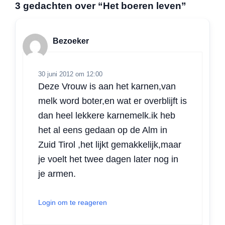
a
c
n
i
a
l
3 gedachten over “Het boeren leven”
t
e
k
t
i
e
s
b
e
t
l
n
A
o
d
e
Bezoeker
p
o
I
r
p
k
n
30 juni 2012 om 12:00
Deze Vrouw is aan het karnen,van
melk word boter,en wat er overblijft is
dan heel lekkere karnemelk.ik heb
het al eens gedaan op de Alm in
Zuid Tirol ,het lijkt gemakkelijk,maar
je voelt het twee dagen later nog in
je armen.
Login om te reageren