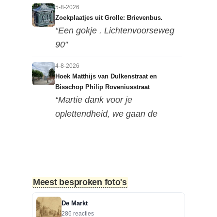
5-8-2026
Zoekplaatjes uit Grolle: Brievenbus.
“Een gokje . Lichtenvoorseweg
90”
4-8-2026
Hoek Matthijs van Dulkenstraat en
Bisschop Philip Roveniusstraat
“Martie dank voor je
oplettendheid, we gaan de
huidige foto u...”
3-8-2026
Hoek Matthijs van Dulkenstraat en
Bisschop Philip Roveniusstraat
Meest besproken foto's
“Beste redactie, dit klopt niet. Dit
deel van de landbouwscho...”
De Markt
286 reacties