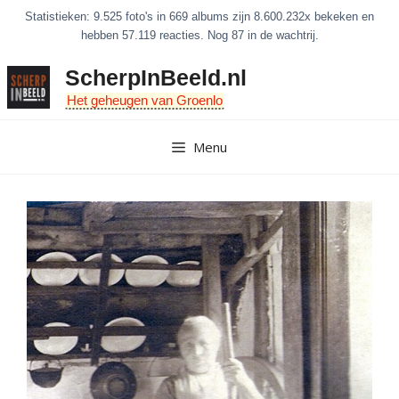
Ga
Statistieken: 9.525 foto's in 669 albums zijn 8.600.232x bekeken en
naar
hebben 57.119 reacties. Nog 87 in de wachtrij.
de
ScherpInBeeld.nl
inhoud
Het geheugen van Groenlo
Menu