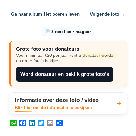
Ga naar album
Het boeren leven
Volgende foto →
3 reacties • reageer
Grote foto voor donateurs
Voor minimaal €20 per jaar kunt u
donateur worden
en grote foto’s bekijken.
Word donateur en bekijk grote foto’s
Informatie over deze foto / video
Klik hier om de informatie te bekijken
W
F
L
T
E
D
h
a
i
w
m
e