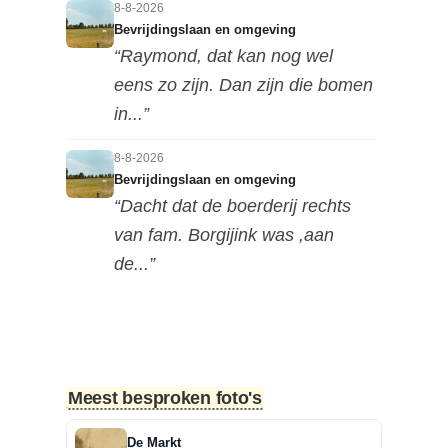
8-8-2026
Bevrijdingslaan en omgeving
“Raymond, dat kan nog wel
eens zo zijn. Dan zijn die bomen
in...”
8-8-2026
Bevrijdingslaan en omgeving
“Dacht dat de boerderij rechts
van fam. Borgijink was ,aan
de...”
8-8-2026
Bevrijdingslaan en omgeving
“Redactie, als ik de foto in de
hoge resolutie op mijn mobiel...”
Meest besproken foto's
8-8-2026
De Markt