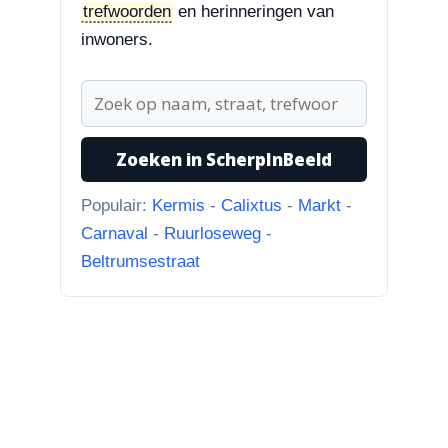
trefwoorden
en herinneringen van
4-8-2026
inwoners.
Hoek Matthijs van Dulkenstraat en
Bisschop Philip Roveniusstraat
“Martie dank voor je
oplettendheid, we gaan de
huidige foto u...”
Zoeken in ScherpInBeeld
Populair:
Kermis
-
Calixtus
-
Markt
-
Carnaval
-
Ruurloseweg
-
Beltrumsestraat