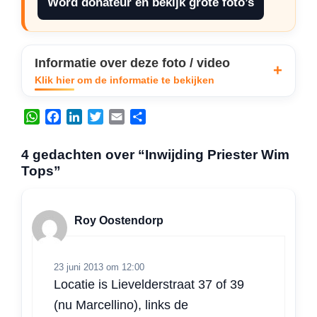
Word donateur en bekijk grote foto’s
Informatie over deze foto / video
Klik hier om de informatie te bekijken
W
F
L
T
E
D
h
a
i
w
m
e
a
c
n
i
a
l
4 gedachten over “Inwijding Priester Wim
t
e
k
t
i
e
Tops”
s
b
e
t
l
n
A
o
d
e
p
o
I
r
Roy Oostendorp
p
k
n
23 juni 2013 om 12:00
Locatie is Lievelderstraat 37 of 39
(nu Marcellino), links de