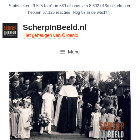
Ga
Statistieken: 9.525 foto's in 669 albums zijn 8.602.016x bekeken en
naar
hebben 57.125 reacties. Nog 87 in de wachtrij.
de
ScherpInBeeld.nl
inhoud
Het geheugen van Groenlo
Menu