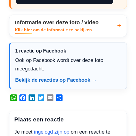
Informatie over deze foto / video
Klik hier om de informatie te bekijken
1 reactie op Facebook
Ook op Facebook wordt over deze foto
meegedacht.
Bekijk de reacties op Facebook →
W
F
L
T
E
D
h
a
i
w
m
e
a
c
n
i
a
l
t
e
k
t
i
e
Plaats een reactie
s
b
e
t
l
n
A
o
d
e
Je moet
ingelogd zijn op
om een reactie te