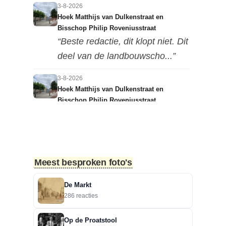
3-8-2026
Hoek Matthijs van Dulkenstraat en
Bisschop Philip Roveniusstraat
“Beste redactie, dit klopt niet. Dit
deel van de landbouwscho...”
3-8-2026
Hoek Matthijs van Dulkenstraat en
Bisschop Philip Roveniusstraat
“Linker foto de Landbouwschool,
rechter foto De Hoeksteen.”
3-8-2026
Meest besproken foto's
Treurbeuk op de Halve Maan
“Marie, dat klopt. Op de Halve
De Markt
Maan. Echt een prachtige
286 reacties
boom....”
Op de Proatstool