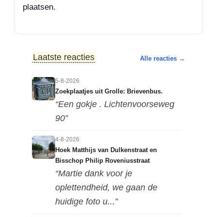
p
o
I
r
plaatsen.
p
k
n
Laatste reacties
Alle reacties →
5-8-2026
Zoekplaatjes uit Grolle: Brievenbus.
“Een gokje . Lichtenvoorseweg
90”
4-8-2026
Hoek Matthijs van Dulkenstraat en
Bisschop Philip Roveniusstraat
“Martie dank voor je
oplettendheid, we gaan de
huidige foto u...”