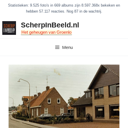
Ga
Statistieken: 9.525 foto's in 669 albums zijn 8.597.368x bekeken en
naar
hebben 57.117 reacties. Nog 87 in de wachtrij.
de
ScherpInBeeld.nl
inhoud
Het geheugen van Groenlo
Menu