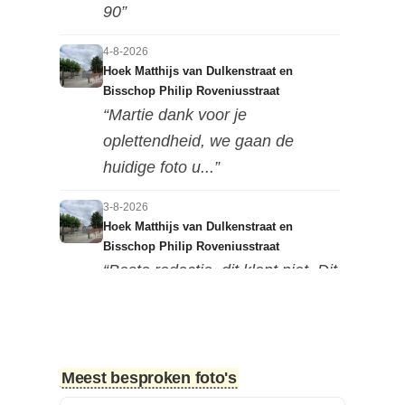
90”
4-8-2026
Hoek Matthijs van Dulkenstraat en
Bisschop Philip Roveniusstraat
“Martie dank voor je
oplettendheid, we gaan de
huidige foto u...”
3-8-2026
Hoek Matthijs van Dulkenstraat en
Bisschop Philip Roveniusstraat
“Beste redactie, dit klopt niet. Dit
deel van de landbouwscho...”
3-8-2026
Hoek Matthijs van Dulkenstraat en
Meest besproken foto's
Bisschop Philip Roveniusstraat
“Linker foto de Landbouwschool,