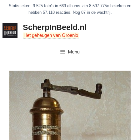
Ga
Statistieken: 9.525 foto's in 669 albums zijn 8.597.775x bekeken en
naar
hebben 57.118 reacties. Nog 87 in de wachtrij.
de
ScherpInBeeld.nl
inhoud
Het geheugen van Groenlo
Menu