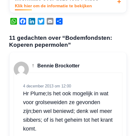
Klik hier om de informatie te bekijken
W
F
L
T
E
D
h
a
i
w
m
e
a
c
n
i
a
l
11 gedachten over “Bodemfondsten:
t
e
k
t
i
e
Koperen pepermolen”
s
b
e
t
l
n
A
o
d
e
p
o
I
r
†
Bennie Brockotter
p
k
n
4 december 2013 om 12:00
Hr Plume;Is het ook mogelijk in wat
voor grolseweiden ze gevonden
zijn;ben wel beniewd; denk wel meer
sibbers; of is het geheim tot het krant
komt.