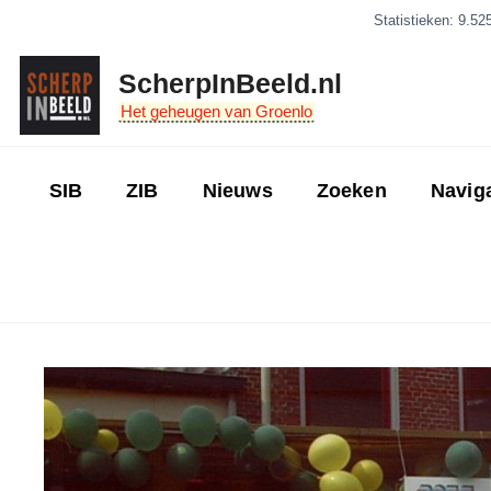
Ga
Statistieken: 9.52
naar
de
ScherpInBeeld.nl
inhoud
Het geheugen van Groenlo
SIB
ZIB
Nieuws
Zoeken
Navig