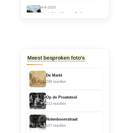
4-8-2026
Hoek Matthijs van Dulkenstraat
en Bisschop Philip
Roveniusstraat
“Martie dank voor je
oplettendheid, we gaan
de huidige foto u...”
Meest besproken foto's
3-8-2026
Hoek Matthijs van Dulkenstraat
De Markt
en Bisschop Philip
286 reacties
Roveniusstraat
“Beste redactie, dit klopt
Op de Proatstool
niet. Dit deel van de
213 reacties
landbouwscho...”
Notenboomstraat
3-8-2026
157 reacties
Hoek Matthijs van Dulkenstraat