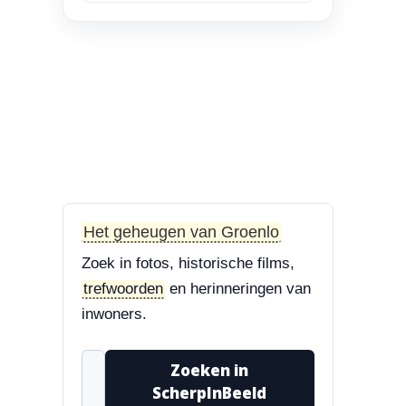
en Bisschop Philip
Roveniusstraat
“Linker foto de
Landbouwschool, rechter
foto De Hoeksteen.”
3-8-2026
Treurbeuk op de Halve Maan
“Marie, dat klopt. Op de
Halve Maan. Echt een
Het geheugen van Groenlo
prachtige boom....”
Zoek in fotos, historische films,
3-8-2026
trefwoorden
en herinneringen van
Treurbeuk op de Halve Maan
inwoners.
“Treurbeuk op het
ravelijn Styrum. Pracht
Zoeken in
boom!”
ScherpInBeeld