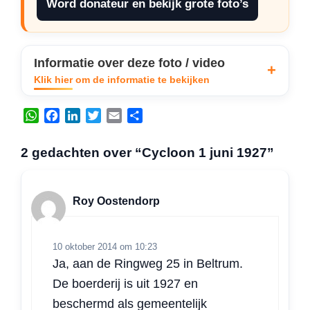
Word donateur en bekijk grote foto’s
Informatie over deze foto / video
Klik hier om de informatie te bekijken
W
F
L
T
E
D
h
a
i
w
m
e
a
c
n
i
a
l
2 gedachten over “Cycloon 1 juni 1927”
t
e
k
t
i
e
s
b
e
t
l
n
A
o
d
e
Roy Oostendorp
p
o
I
r
p
k
n
10 oktober 2014 om 10:23
Ja, aan de Ringweg 25 in Beltrum.
De boerderij is uit 1927 en
beschermd als gemeentelijk