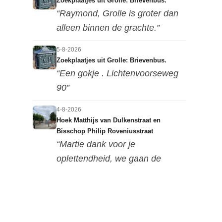
Zoekplaatjes uit Grolle: Brievenbus.
“Raymond, Grolle is groter dan
alleen binnen de grachte.”
5-8-2026
Zoekplaatjes uit Grolle: Brievenbus.
“Een gokje . Lichtenvoorseweg
90”
4-8-2026
Hoek Matthijs van Dulkenstraat en
Bisschop Philip Roveniusstraat
“Martie dank voor je
oplettendheid, we gaan de
huidige foto u...”
3-8-2026
Hoek Matthijs van Dulkenstraat en
Bisschop Philip Roveniusstraat