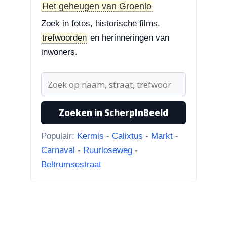
Styrum. Pracht boom!”
Het geheugen van Groenlo
Zoek in fotos, historische films,
3-8-2026
trefwoorden
en herinneringen van
Zoekplaatjes uit Grolle
“Nog een tip. Deze buurman
inwoners.
ging van “Binnen de Grachte
“naar...”
1-8-2026
Zoeken in ScherpInBeeld
Koningssteeg met parkeerterrein
“Van links naar rechts.
Populair:
Kermis
-
Calixtus
-
Markt
-
Achteruitgangen van: voor de
Carnaval
-
Ruurloseweg
-
toren Br...”
Beltrumsestraat