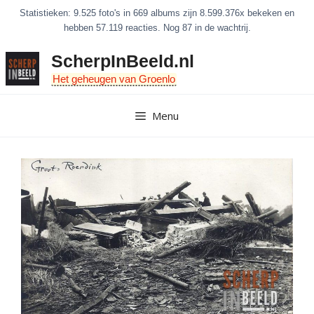
Ga
Statistieken: 9.525 foto's in 669 albums zijn 8.599.376x bekeken en
naar
hebben 57.119 reacties. Nog 87 in de wachtrij.
de
ScherpInBeeld.nl
inhoud
Het geheugen van Groenlo
Menu