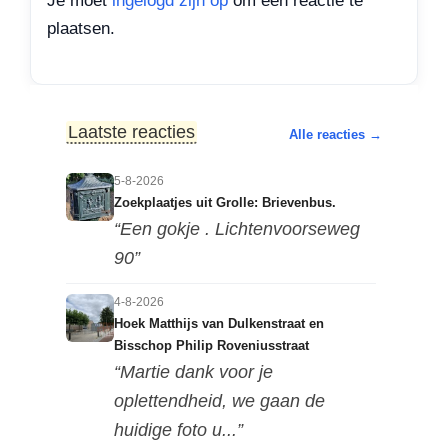
Je moet
ingelogd zijn op
om een reactie te
plaatsen.
Laatste reacties
Alle reacties →
5-8-2026
Zoekplaatjes uit Grolle: Brievenbus.
“Een gokje . Lichtenvoorseweg
90”
4-8-2026
Hoek Matthijs van Dulkenstraat en
Bisschop Philip Roveniusstraat
“Martie dank voor je
oplettendheid, we gaan de
huidige foto u...”