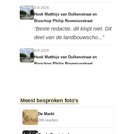
3-8-2026
Hoek Matthijs van Dulkenstraat en
Bisschop Philip Roveniusstraat
“Beste redactie, dit klopt niet. Dit
deel van de landbouwscho...”
3-8-2026
Hoek Matthijs van Dulkenstraat en
Bisschop Philip Roveniusstraat
“Linker foto de Landbouwschool,
rechter foto De Hoeksteen.”
3-8-2026
Meest besproken foto's
Treurbeuk op de Halve Maan
“Marie, dat klopt. Op de Halve
De Markt
Maan. Echt een prachtige
286 reacties
boom....”