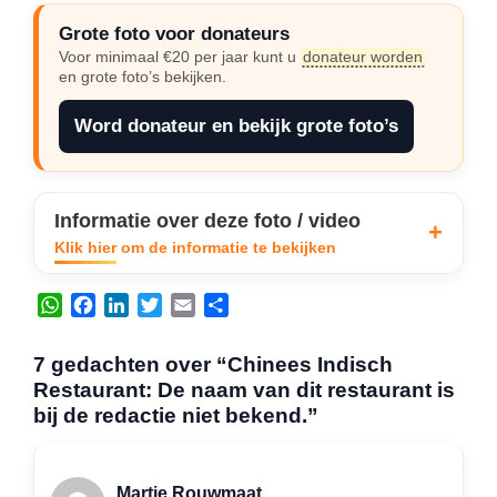
Grote foto voor donateurs
Voor minimaal €20 per jaar kunt u
donateur worden
en grote foto’s bekijken.
Word donateur en bekijk grote foto’s
Informatie over deze foto / video
Klik hier om de informatie te bekijken
W
F
L
T
E
D
h
a
i
w
m
e
a
c
n
i
a
l
7 gedachten over “Chinees Indisch
t
e
k
t
i
e
Restaurant: De naam van dit restaurant is
s
b
e
t
l
n
bij de redactie niet bekend.”
A
o
d
e
p
o
I
r
p
k
n
Martie Rouwmaat