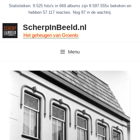
Ga
Statistieken: 9.525 foto's in 669 albums zijn 8.597.555x bekeken en
naar
hebben 57.117 reacties. Nog 87 in de wachtrij.
de
ScherpInBeeld.nl
inhoud
Het geheugen van Groenlo
Menu