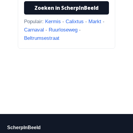
hier nou bij? Scherpinbeeld i...”
Zoeken in ScherpInBeeld
31-7-2026
Populair:
Kermis
-
Calixtus
-
Markt
-
Torenklokje RK begraafplaats Hartreize
Carnaval
-
Ruurloseweg
-
“Martie, het antwoord op de foto
Beltrumsestraat
klopt helemaal.”
ScherpInBeeld