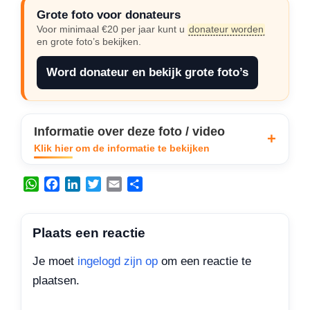
Grote foto voor donateurs
Voor minimaal €20 per jaar kunt u
donateur worden
en grote foto’s bekijken.
Word donateur en bekijk grote foto’s
Informatie over deze foto / video
Klik hier om de informatie te bekijken
W
F
L
T
E
D
h
a
i
w
m
e
a
c
n
i
a
l
t
e
k
t
i
e
Plaats een reactie
s
b
e
t
l
n
A
o
d
e
Je moet
ingelogd zijn op
om een reactie te
p
o
I
r
plaatsen.
p
k
n