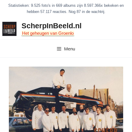
Ga
Statistieken: 9.525 foto's in 669 albums zijn 8.597.366x bekeken en
naar
hebben 57.117 reacties. Nog 87 in de wachtrij.
de
ScherpInBeeld.nl
inhoud
Het geheugen van Groenlo
Menu