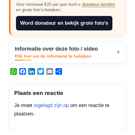
Voor minimaal €20 per jaar kunt u
donateur worden
en grote foto’s bekijken.
Word donateur en bekijk grote foto’s
Informatie over deze foto / video
Klik hier om de informatie te bekijken
W
F
L
T
E
D
h
a
i
w
m
e
a
c
n
i
a
l
t
e
k
t
i
e
Plaats een reactie
s
b
e
t
l
n
A
o
d
e
Je moet
ingelogd zijn op
om een reactie te
p
o
I
r
plaatsen.
p
k
n