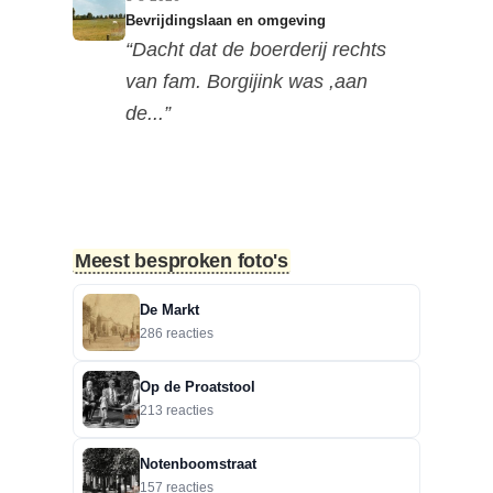
Bevrijdingslaan en omgeving
“Dacht dat de boerderij rechts
van fam. Borgijink was ,aan
de...”
8-8-2026
Bevrijdingslaan en omgeving
“Redactie, als ik de foto in de
hoge resolutie op mijn mobiel...”
Meest besproken foto's
8-8-2026
De Markt
Bevrijdingslaan en omgeving
286 reacties
“Lastig te zien naar welke kant
deze foto is genomen, maar ik...”
Op de Proatstool
213 reacties
7-8-2026
Motorclub in de Nieuwestraat
Notenboomstraat
“Dit is in de Nieuwstraat. Het zou
157 reacties