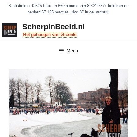
Ga
Statistieken: 9.525 foto's in 669 albums zijn 8.601.787x bekeken en
naar
hebben 57.125 reacties. Nog 87 in de wachtrij.
de
ScherpInBeeld.nl
inhoud
Het geheugen van Groenlo
Menu