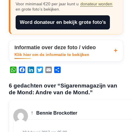
Voor minimaal €20 per jaar kunt u
donateur worden
en grote foto’s bekijken.
Word donateur en bekijk grote foto’s
Informatie over deze foto / video
Klik hier om de informatie te bekijken
W
F
L
T
E
D
h
a
i
w
m
e
a
c
n
i
a
l
6 gedachten over “Sigarenmagazijn van
t
e
k
t
i
e
de Mond: Andre van de Mond.”
s
b
e
t
l
n
A
o
d
e
p
o
I
r
†
Bennie Brockotter
p
k
n