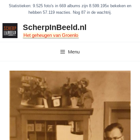
Ga
Statistieken: 9.525 foto's in 669 albums zijn 8.599.195x bekeken en
naar
hebben 57.119 reacties. Nog 87 in de wachtrij.
de
ScherpInBeeld.nl
inhoud
Het geheugen van Groenlo
Menu