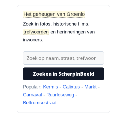
“Treurbeuk op het ravelijn
Styrum. Pracht boom!”
Het geheugen van Groenlo
Zoek in fotos, historische films,
3-8-2026
trefwoorden
en herinneringen van
Zoekplaatjes uit Grolle
“Nog een tip. Deze buurman
inwoners.
ging van “Binnen de Grachte
“naar...”
1-8-2026
Zoeken in ScherpInBeeld
Koningssteeg met parkeerterrein
“Van links naar rechts.
Populair:
Kermis
-
Calixtus
-
Markt
-
Achteruitgangen van: voor de
Carnaval
-
Ruurloseweg
-
toren Br...”
Beltrumsestraat