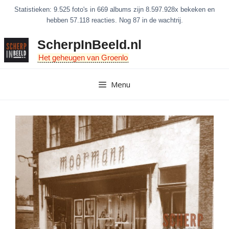
Ga
Statistieken: 9.525 foto's in 669 albums zijn 8.597.928x bekeken en
naar
hebben 57.118 reacties. Nog 87 in de wachtrij.
de
ScherpInBeeld.nl
inhoud
Het geheugen van Groenlo
Menu