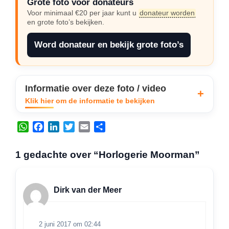
Grote foto voor donateurs
Voor minimaal €20 per jaar kunt u
donateur worden
en grote foto’s bekijken.
Word donateur en bekijk grote foto’s
Informatie over deze foto / video
Klik hier om de informatie te bekijken
W
F
L
T
E
D
h
a
i
w
m
e
a
c
n
i
a
l
1 gedachte over “Horlogerie Moorman”
t
e
k
t
i
e
s
b
e
t
l
n
A
o
d
e
Dirk van der Meer
p
o
I
r
p
k
n
2 juni 2017 om 02:44