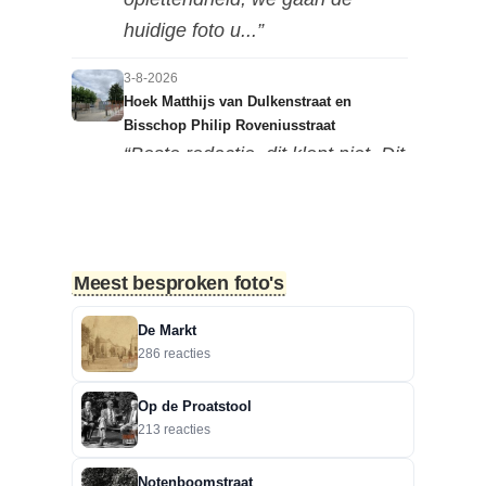
huidige foto u...”
3-8-2026
Hoek Matthijs van Dulkenstraat en
Bisschop Philip Roveniusstraat
“Beste redactie, dit klopt niet. Dit
deel van de landbouwscho...”
3-8-2026
Hoek Matthijs van Dulkenstraat en
Meest besproken foto's
Bisschop Philip Roveniusstraat
“Linker foto de Landbouwschool,
De Markt
rechter foto De Hoeksteen.”
286 reacties
3-8-2026
Op de Proatstool
Treurbeuk op de Halve Maan
213 reacties
“Marie, dat klopt. Op de Halve
Maan. Echt een prachtige
Notenboomstraat