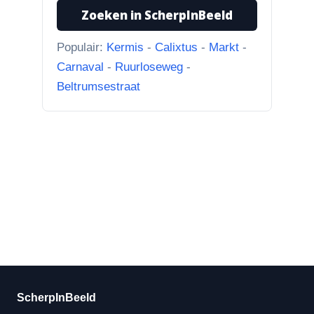
Zoeken in ScherpInBeeld
31-7-2026
Borculoseweg met Bleumink en Hotel de
Populair:
Kermis
-
Calixtus
-
Markt
-
Watermolen
Carnaval
-
Ruurloseweg
-
“Ik dacht al, wat doet Facebook
Beltrumsestraat
hier nou bij? Scherpinbeeld i...”
ScherpInBeeld