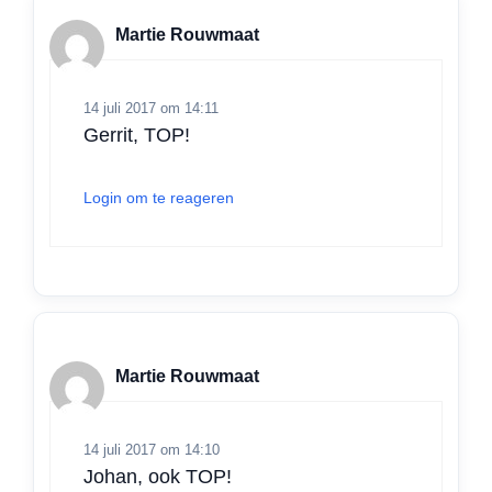
p
o
I
r
Martie Rouwmaat
p
k
n
14 juli 2017 om 14:11
Gerrit, TOP!
Login om te reageren
Martie Rouwmaat
14 juli 2017 om 14:10
Johan, ook TOP!