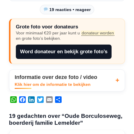
19 reacties • reageer
Grote foto voor donateurs
Voor minimaal €20 per jaar kunt u
donateur worden
en grote foto’s bekijken.
Word donateur en bekijk grote foto’s
Informatie over deze foto / video
Klik hier om de informatie te bekijken
W
F
L
T
E
D
h
a
i
w
m
e
a
c
n
i
a
l
19 gedachten over “Oude Borculoseweg,
t
e
k
t
i
e
boerderij familie Lemelder”
s
b
e
t
l
n
A
o
d
e