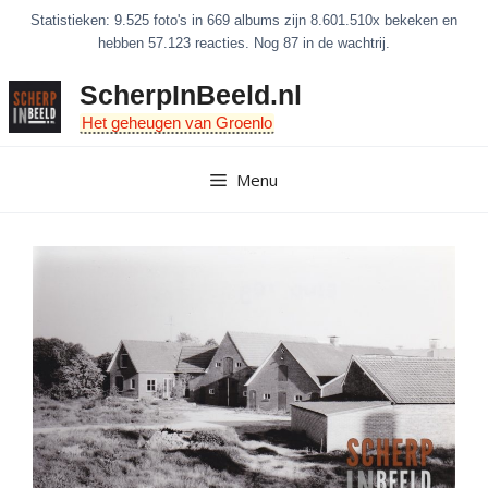
Ga
Statistieken: 9.525 foto's in 669 albums zijn 8.601.510x bekeken en
naar
hebben 57.123 reacties. Nog 87 in de wachtrij.
de
ScherpInBeeld.nl
inhoud
Het geheugen van Groenlo
Menu