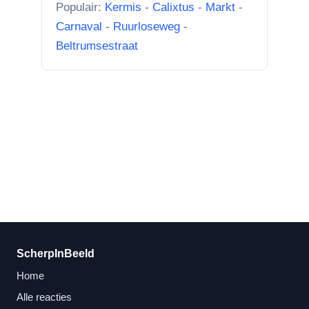
Populair:
Kermis
-
Calixtus
-
Markt
-
rechter foto De Hoeksteen.”
Carnaval
-
Ruurloseweg
-
Beltrumsestraat
ScherpInBeeld
Home
Alle reacties