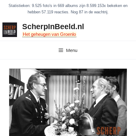
Ga
Statistieken: 9.525 foto's in 669 albums zijn 8.599.153x bekeken en
naar
hebben 57.119 reacties. Nog 87 in de wachtrij.
de
ScherpInBeeld.nl
inhoud
Het geheugen van Groenlo
Menu