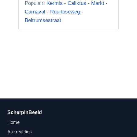
Populair:
Kermis
-
Calixtus
-
Markt
-
Achteruitgangen van: voor de
Carnaval
-
Ruurloseweg
-
toren Br...”
Beltrumsestraat
ScherpInBeeld
Home
Alle reacties