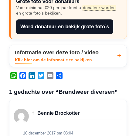
Grote foto voor donateurs
Voor minimaal €20 per jaar kunt u
donateur worden
en grote foto’s bekijken.
Word donateur en bekijk grote foto’s
Informatie over deze foto / video
Klik hier om de informatie te bekijken
W
F
L
T
E
D
h
a
i
w
m
e
a
c
n
i
a
l
1 gedachte over “Brandweer diversen”
t
e
k
t
i
e
s
b
e
t
l
n
A
o
d
e
†
Bennie Brockotter
p
o
I
r
p
k
n
16 december 2017 om 03:04