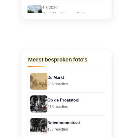
4-8-2026
Hoek Matthijs van Dulkenstraat
en Bisschop Philip
Roveniusstraat
“Martie dank voor je
oplettendheid, we gaan
de huidige foto u...”
Meest besproken foto's
3-8-2026
Hoek Matthijs van Dulkenstraat
De Markt
en Bisschop Philip
286 reacties
Roveniusstraat
“Beste redactie, dit klopt
Op de Proatstool
niet. Dit deel van de
213 reacties
landbouwscho...”
Notenboomstraat
3-8-2026
157 reacties
Hoek Matthijs van Dulkenstraat