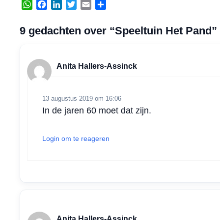
W
F
L
T
E
D
h
a
i
w
m
e
a
c
n
i
a
l
9 gedachten over “Speeltuin Het Pand”
t
e
k
t
i
e
s
b
e
t
l
n
A
o
d
e
Anita Hallers-Assinck
p
o
I
r
p
k
n
13 augustus 2019 om 16:06
In de jaren 60 moet dat zijn.
Login om te reageren
Anita Hallers-Assinck