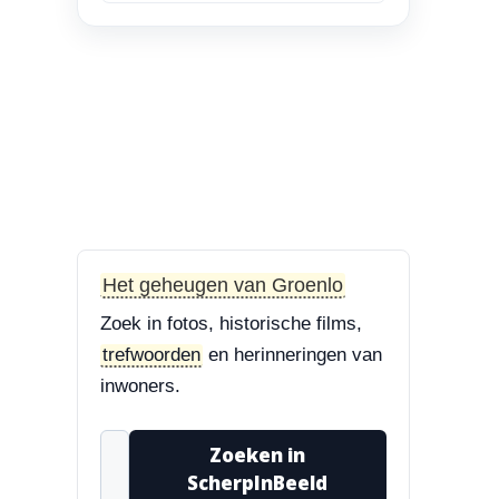
en Bisschop Philip
Roveniusstraat
“Linker foto de
Landbouwschool, rechter
foto De Hoeksteen.”
3-8-2026
Treurbeuk op de Halve Maan
“Marie, dat klopt. Op de
Halve Maan. Echt een
Het geheugen van Groenlo
prachtige boom....”
Zoek in fotos, historische films,
3-8-2026
trefwoorden
en herinneringen van
Treurbeuk op de Halve Maan
inwoners.
“Treurbeuk op het
ravelijn Styrum. Pracht
Zoeken in
boom!”
ScherpInBeeld