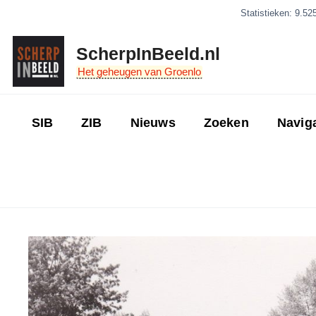
Ga
Statistieken: 9.52
naar
de
ScherpInBeeld.nl
inhoud
Het geheugen van Groenlo
SIB
ZIB
Nieuws
Zoeken
Navig