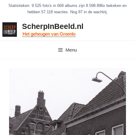
Ga
Statistieken: 9.525 foto's in 669 albums zijn 8.598.896x bekeken en
naar
hebben 57.118 reacties. Nog 87 in de wachtrij.
de
ScherpInBeeld.nl
inhoud
Het geheugen van Groenlo
Menu