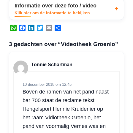
Informatie over deze foto / video
Klik hier om de informatie te bekijken
W
F
L
T
E
D
h
a
i
w
m
e
a
c
n
i
a
l
3 gedachten over “Videotheek Groenlo”
t
e
k
t
i
e
s
b
e
t
l
n
A
o
d
e
Tonnie Schartman
p
o
I
r
p
k
n
10 december 2018 om 12:45
Boven de ramen van het pand naast
bar 700 staat de reclame tekst
Hengelsport Hennie Kruidenier op
het raam Vidiotheek Groenlo, het
pand van voormalig Vernes was en