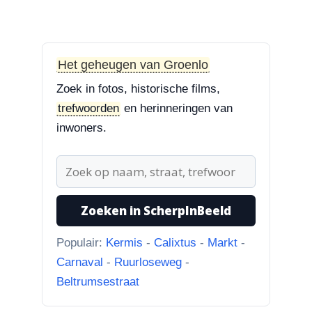
3-8-2026
Zoekplaatjes uit Grolle
“Nog een tip. Deze buurman
ging van “Binnen de Grachte
Het geheugen van Groenlo
“naar...”
Zoek in fotos, historische films,
trefwoorden
en herinneringen van
1-8-2026
inwoners.
Koningssteeg met parkeerterrein
“Van links naar rechts.
Achteruitgangen van: voor de
toren Br...”
Zoeken in ScherpInBeeld
31-7-2026
Borculoseweg met Bleumink en Hotel de
Populair:
Kermis
-
Calixtus
-
Markt
-
Watermolen
Carnaval
-
Ruurloseweg
-
“Ik dacht al, wat doet Facebook
Beltrumsestraat
hier nou bij? Scherpinbeeld i...”