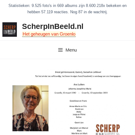
Ga
Statistieken: 9.525 foto's in 669 albums zijn 8.600.218x bekeken en
naar
hebben 57.119 reacties. Nog 87 in de wachtrij.
de
ScherpInBeeld.nl
inhoud
Het geheugen van Groenlo
Menu