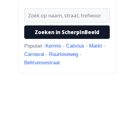
ging van “Binnen de Grachte
“naar...”
1-8-2026
Zoeken in ScherpInBeeld
Koningssteeg met parkeerterrein
“Van links naar rechts.
Populair:
Kermis
-
Calixtus
-
Markt
-
Achteruitgangen van: voor de
Carnaval
-
Ruurloseweg
-
toren Br...”
Beltrumsestraat