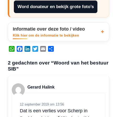
Word donateur en bekijk grote foto’s
Informatie over deze foto / video
Klik hier om de informatie te bekijken
W
F
L
T
E
D
h
a
i
w
m
e
a
c
n
i
a
l
2 gedachten over “Woord van het bestuur
t
e
k
t
i
e
SIB”
s
b
e
t
l
n
A
o
d
e
p
o
I
r
Gerard Halink
p
k
n
12 september 2019 om 13:56
Dat is een verlies voor Scherp in