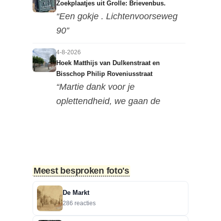
Zoekplaatjes uit Grolle: Brievenbus.
“Een gokje . Lichtenvoorseweg
90”
4-8-2026
Hoek Matthijs van Dulkenstraat en
Bisschop Philip Roveniusstraat
“Martie dank voor je
oplettendheid, we gaan de
huidige foto u...”
3-8-2026
Hoek Matthijs van Dulkenstraat en
Bisschop Philip Roveniusstraat
Meest besproken foto's
“Beste redactie, dit klopt niet. Dit
deel van de landbouwscho...”
De Markt
286 reacties
3-8-2026
Hoek Matthijs van Dulkenstraat en