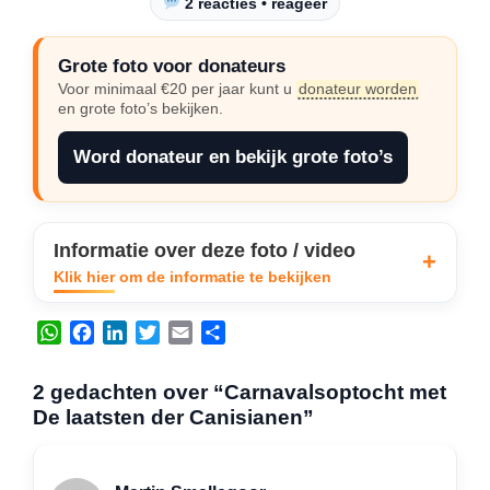
2 reacties • reageer
Grote foto voor donateurs
Voor minimaal €20 per jaar kunt u
donateur worden
en grote foto’s bekijken.
Word donateur en bekijk grote foto’s
Informatie over deze foto / video
Klik hier om de informatie te bekijken
W
F
L
T
E
D
h
a
i
w
m
e
a
c
n
i
a
l
2 gedachten over “Carnavalsoptocht met
t
e
k
t
i
e
De laatsten der Canisianen”
s
b
e
t
l
n
A
o
d
e
p
o
I
r