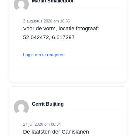
Martin Smallegoor
p
k
n
3 augustus 2020 om 16:36
Voor de vorm, locatie fotograaf:
52.042472, 6.617297
Login om te reageren
Gerrit Buijting
27 juli 2020 om 08:34
De laatsten der Canisianen