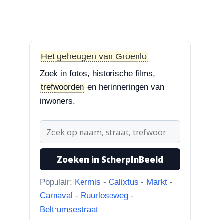
3-8-2026
Zoekplaatjes uit Grolle
“Nog een tip. Deze buurman
ging van “Binnen de Grachte
Het geheugen van Groenlo
“naar...”
Zoek in fotos, historische films,
trefwoorden
en herinneringen van
1-8-2026
inwoners.
Koningssteeg met parkeerterrein
“Van links naar rechts.
Achteruitgangen van: voor de
toren Br...”
Zoeken in ScherpInBeeld
31-7-2026
Borculoseweg met Bleumink en Hotel de
Populair:
Kermis
-
Calixtus
-
Markt
-
Watermolen
Carnaval
-
Ruurloseweg
-
“Ik dacht al, wat doet Facebook
Beltrumsestraat
hier nou bij? Scherpinbeeld i...”