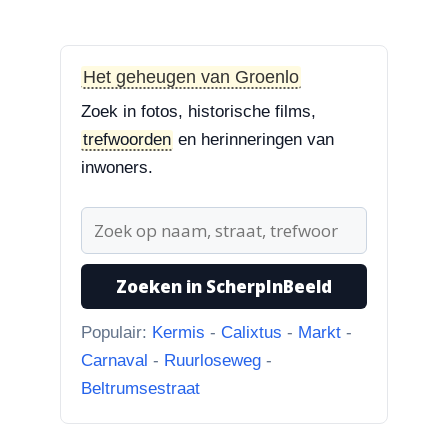
“Martie dank voor je
oplettendheid, we gaan de
huidige foto u...”
Het geheugen van Groenlo
3-8-2026
Zoek in fotos, historische films,
Hoek Matthijs van Dulkenstraat en
trefwoorden
en herinneringen van
Bisschop Philip Roveniusstraat
inwoners.
“Beste redactie, dit klopt niet. Dit
deel van de landbouwscho...”
3-8-2026
Hoek Matthijs van Dulkenstraat en
Zoeken in ScherpInBeeld
Bisschop Philip Roveniusstraat
“Linker foto de Landbouwschool,
Populair:
Kermis
-
Calixtus
-
Markt
-
rechter foto De Hoeksteen.”
Carnaval
-
Ruurloseweg
-
Beltrumsestraat