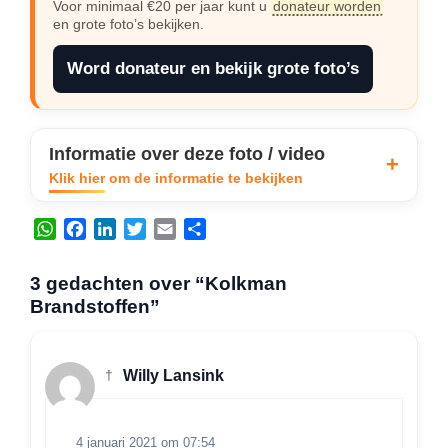
Voor minimaal €20 per jaar kunt u
donateur worden
en grote foto’s bekijken.
Word donateur en bekijk grote foto’s
Informatie over deze foto / video
Klik hier om de informatie te bekijken
W
F
L
T
E
D
h
a
i
w
m
e
a
c
n
i
a
l
3 gedachten over “Kolkman
t
e
k
t
i
e
Brandstoffen”
s
b
e
t
l
n
A
o
d
e
p
o
I
r
†
Willy Lansink
p
k
n
4 januari 2021 om 07:54