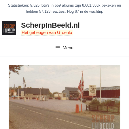
Ga
Statistieken: 9.525 foto's in 669 albums zijn 8.601.353x bekeken en
naar
hebben 57.123 reacties. Nog 87 in de wachtrij.
de
ScherpInBeeld.nl
inhoud
Het geheugen van Groenlo
Menu