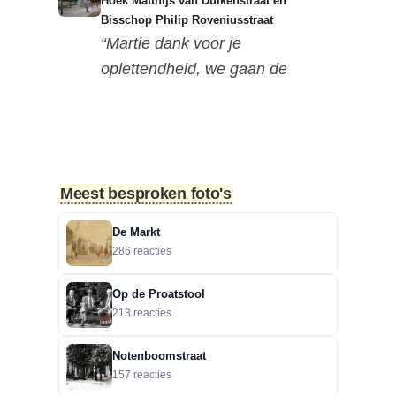
Hoek Matthijs van Dulkenstraat en
Bisschop Philip Roveniusstraat
“Martie dank voor je
oplettendheid, we gaan de
huidige foto u...”
3-8-2026
Hoek Matthijs van Dulkenstraat en
Bisschop Philip Roveniusstraat
Meest besproken foto's
“Beste redactie, dit klopt niet. Dit
deel van de landbouwscho...”
De Markt
286 reacties
3-8-2026
Hoek Matthijs van Dulkenstraat en
Op de Proatstool
Bisschop Philip Roveniusstraat
213 reacties
“Linker foto de Landbouwschool,
rechter foto De Hoeksteen.”
Notenboomstraat
157 reacties
3-8-2026