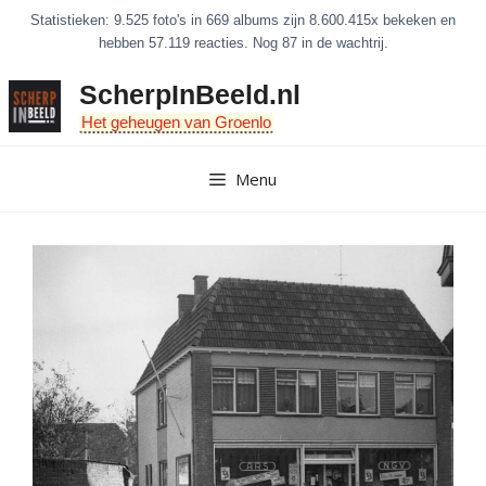
Ga
Statistieken: 9.525 foto's in 669 albums zijn 8.600.415x bekeken en
naar
hebben 57.119 reacties. Nog 87 in de wachtrij.
de
ScherpInBeeld.nl
inhoud
Het geheugen van Groenlo
Menu