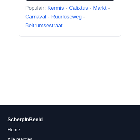
“Van links naar rechts.
Populair:
Kermis
-
Calixtus
-
Markt
-
Achteruitgangen van: voor de
Carnaval
-
Ruurloseweg
-
toren Br...”
Beltrumsestraat
ScherpInBeeld
Home
Alle reacties