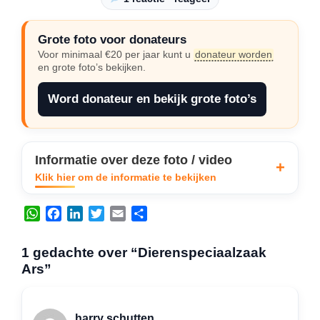
Grote foto voor donateurs
Voor minimaal €20 per jaar kunt u
donateur worden
en grote foto’s bekijken.
Word donateur en bekijk grote foto’s
Informatie over deze foto / video
Klik hier om de informatie te bekijken
W
F
L
T
E
D
h
a
i
w
m
e
a
c
n
i
a
l
1 gedachte over “Dierenspeciaalzaak
t
e
k
t
i
e
Ars”
s
b
e
t
l
n
A
o
d
e
p
o
I
r
harry schutten