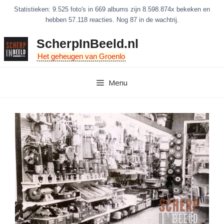
Ga
Statistieken: 9.525 foto's in 669 albums zijn 8.598.874x bekeken en
naar
hebben 57.118 reacties. Nog 87 in de wachtrij.
de
ScherpInBeeld.nl
inhoud
Het geheugen van Groenlo
Menu