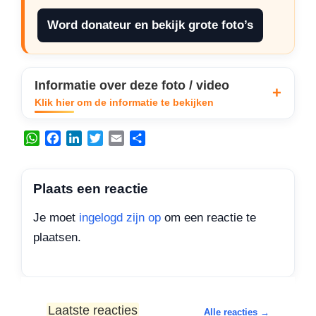
Word donateur en bekijk grote foto’s
Informatie over deze foto / video
Klik hier om de informatie te bekijken
W
F
L
T
E
D
h
a
i
w
m
e
a
c
n
i
a
l
t
e
k
t
i
e
Plaats een reactie
s
b
e
t
l
n
A
o
d
e
Je moet
ingelogd zijn op
om een reactie te
p
o
I
r
plaatsen.
p
k
n
Laatste reacties
Alle reacties →