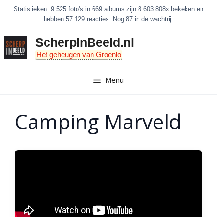
Ga
Statistieken: 9.525 foto's in 669 albums zijn 8.603.808x bekeken en
naar
hebben 57.129 reacties. Nog 87 in de wachtrij.
de
ScherpInBeeld.nl
inhoud
Het geheugen van Groenlo
Menu
Camping Marveld