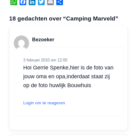
W
F
L
T
E
D
h
a
i
w
m
e
a
c
n
i
a
l
18 gedachten over “Camping Marveld”
t
e
k
t
i
e
s
b
e
t
l
n
A
o
d
e
Bezoeker
p
o
I
r
p
k
n
3 februari 2010 om 12:00
Hoi Gerrie Spenke,hier is de foto van
jouw oma en opa,inderdaat staat zij
op de foto huwlijk Bouwhuis
Login om te reageren