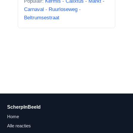
Populair:
Kermis
-
Calixtus
-
Markt
-
Carnaval
-
Ruurloseweg
-
Beltrumsestraat
ScherpInBeeld
Home
Alle reacties