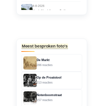
4-8-2026
Hoek Matthijs van Dulkenstraat
en Bisschop Philip
Roveniusstraat
“Martie dank voor je
oplettendheid, we gaan
de huidige foto u...”
Meest besproken foto's
3-8-2026
Hoek Matthijs van Dulkenstraat
De Markt
en Bisschop Philip
286 reacties
Roveniusstraat
“Beste redactie, dit klopt
Op de Proatstool
niet. Dit deel van de
213 reacties
landbouwscho...”
Notenboomstraat
3-8-2026
157 reacties
Hoek Matthijs van Dulkenstraat