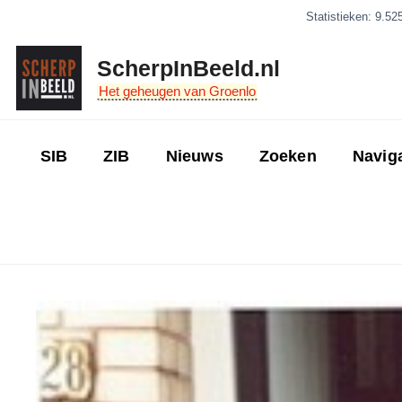
Ga
Statistieken: 9.52
naar
de
ScherpInBeeld.nl
inhoud
Het geheugen van Groenlo
SIB
ZIB
Nieuws
Zoeken
Navig