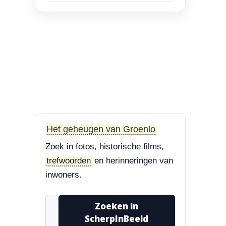
en Bisschop Philip
Roveniusstraat
“Linker foto de
Landbouwschool, rechter
foto De Hoeksteen.”
3-8-2026
Treurbeuk op de Halve Maan
“Marie, dat klopt. Op de
Halve Maan. Echt een
Het geheugen van Groenlo
prachtige boom....”
Zoek in fotos, historische films,
3-8-2026
trefwoorden
en herinneringen van
Treurbeuk op de Halve Maan
inwoners.
“Treurbeuk op het
ravelijn Styrum. Pracht
Zoeken in
boom!”
ScherpInBeeld