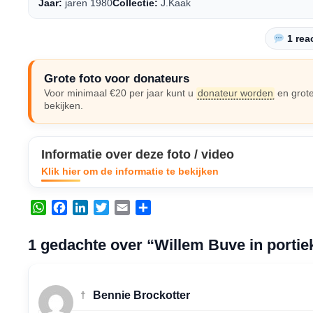
Jaar:
jaren 1980
Collectie:
J.Kaak
1 reac
Grote foto voor donateurs
Voor minimaal €20 per jaar kunt u
donateur worden
en grote
bekijken.
Informatie over deze foto / video
Klik hier om de informatie te bekijken
W
F
L
T
E
D
h
a
i
w
m
e
a
c
n
i
a
l
1 gedachte over “Willem Buve in portie
t
e
k
t
i
e
s
b
e
t
l
n
A
o
d
e
†
Bennie Brockotter
p
o
I
r