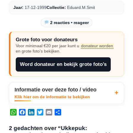
Jaar:
17-12-1999
Collectie:
Eduard.M.Smit
2 reacties • reageer
Grote foto voor donateurs
Voor minimaal €20 per jaar kunt u
donateur worden
en grote foto’s bekijken.
Word donateur en bekijk grote foto’s
Informatie over deze foto / video
Klik hier om de informatie te bekijken
W
F
L
T
E
D
h
a
i
w
m
e
a
c
n
i
a
l
2 gedachten over “Ukkepuk:
t
e
k
t
i
e