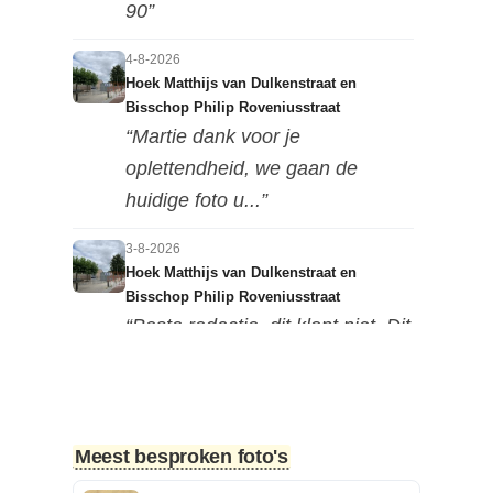
90”
4-8-2026
Hoek Matthijs van Dulkenstraat en
Bisschop Philip Roveniusstraat
“Martie dank voor je
oplettendheid, we gaan de
huidige foto u...”
3-8-2026
Hoek Matthijs van Dulkenstraat en
Bisschop Philip Roveniusstraat
“Beste redactie, dit klopt niet. Dit
deel van de landbouwscho...”
3-8-2026
Hoek Matthijs van Dulkenstraat en
Meest besproken foto's
Bisschop Philip Roveniusstraat
“Linker foto de Landbouwschool,