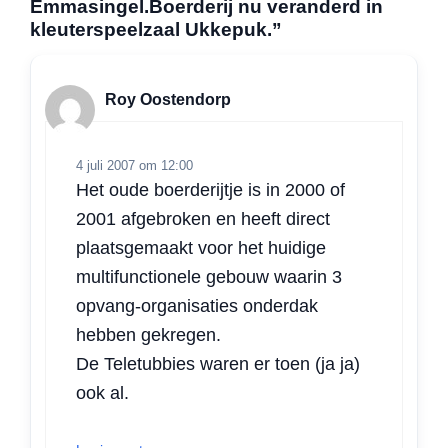
Emmasingel.Boerderij nu veranderd in
s
b
e
t
l
n
kleuterspeelzaal Ukkepuk.”
A
o
d
e
p
o
I
r
p
k
n
Roy Oostendorp
4 juli 2007 om 12:00
Het oude boerderijtje is in 2000 of
2001 afgebroken en heeft direct
plaatsgemaakt voor het huidige
multifunctionele gebouw waarin 3
opvang-organisaties onderdak
hebben gekregen.
De Teletubbies waren er toen (ja ja)
ook al.