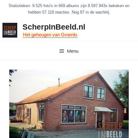
Ga
Statistieken: 9.525 foto's in 669 albums zijn 8.597.943x bekeken en
naar
hebben 57.118 reacties. Nog 87 in de wachtrij.
de
ScherpInBeeld.nl
inhoud
Het geheugen van Groenlo
Menu