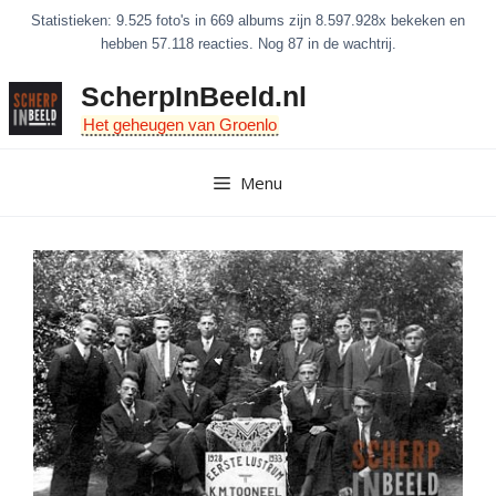
Ga
Statistieken: 9.525 foto's in 669 albums zijn 8.597.928x bekeken en
naar
hebben 57.118 reacties. Nog 87 in de wachtrij.
de
ScherpInBeeld.nl
inhoud
Het geheugen van Groenlo
Menu