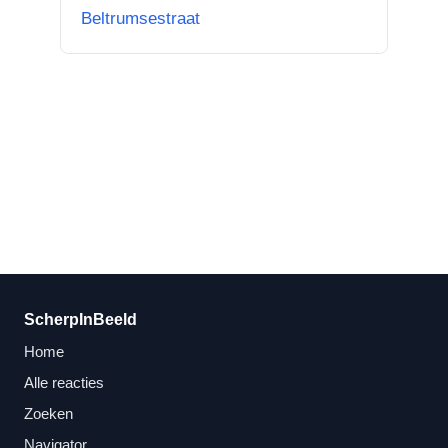
Beltrumsestraat
hier nou bij? Scherpinbeeld i...”
ScherpInBeeld
Home
Alle reacties
Zoeken
Navigator