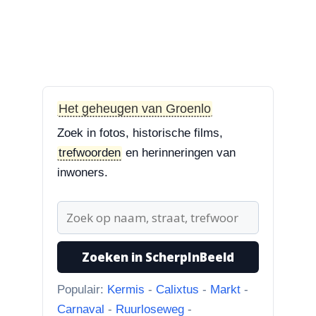
“Treurbeuk op het ravelijn
Styrum. Pracht boom!”
3-8-2026
Zoekplaatjes uit Grolle
“Nog een tip. Deze buurman
ging van “Binnen de Grachte
Het geheugen van Groenlo
“naar...”
Zoek in fotos, historische films,
trefwoorden
en herinneringen van
1-8-2026
inwoners.
Koningssteeg met parkeerterrein
“Van links naar rechts.
Achteruitgangen van: voor de
toren Br...”
Zoeken in ScherpInBeeld
31-7-2026
Borculoseweg met Bleumink en Hotel de
Populair:
Kermis
-
Calixtus
-
Markt
-
Watermolen
Carnaval
-
Ruurloseweg
-
“Ik dacht al, wat doet Facebook