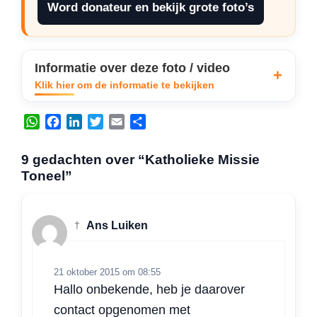
Word donateur en bekijk grote foto’s
Informatie over deze foto / video
Klik hier om de informatie te bekijken
W
F
L
T
E
D
h
a
i
w
m
e
a
c
n
i
a
l
9 gedachten over “Katholieke Missie
t
e
k
t
i
e
Toneel”
s
b
e
t
l
n
A
o
d
e
p
o
I
r
†
Ans Luiken
p
k
n
21 oktober 2015 om 08:55
Hallo onbekende, heb je daarover
contact opgenomen met