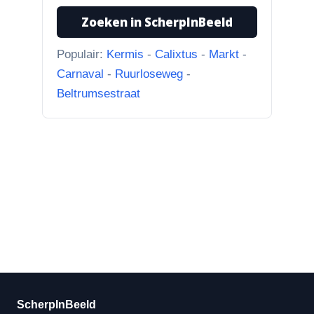
Zoeken in ScherpInBeeld
31-7-2026
Borculoseweg met Bleumink en Hotel de
Populair:
Kermis
-
Calixtus
-
Markt
-
Watermolen
Carnaval
-
Ruurloseweg
-
“Ik dacht al, wat doet Facebook
Beltrumsestraat
hier nou bij? Scherpinbeeld i...”
ScherpInBeeld