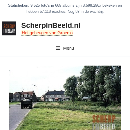
Ga
Statistieken: 9.525 foto's in 669 albums zijn 8.598.296x bekeken en
naar
hebben 57.118 reacties. Nog 87 in de wachtrij.
de
ScherpInBeeld.nl
inhoud
Het geheugen van Groenlo
Menu