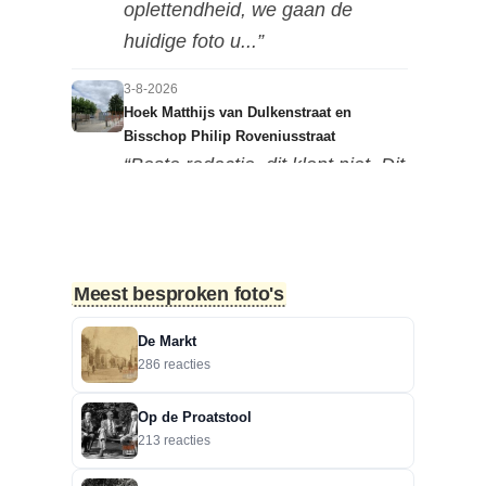
oplettendheid, we gaan de
huidige foto u...”
3-8-2026
Hoek Matthijs van Dulkenstraat en
Bisschop Philip Roveniusstraat
“Beste redactie, dit klopt niet. Dit
deel van de landbouwscho...”
3-8-2026
Hoek Matthijs van Dulkenstraat en
Meest besproken foto's
Bisschop Philip Roveniusstraat
“Linker foto de Landbouwschool,
De Markt
rechter foto De Hoeksteen.”
286 reacties
3-8-2026
Op de Proatstool
Treurbeuk op de Halve Maan
213 reacties
“Marie, dat klopt. Op de Halve
Maan. Echt een prachtige