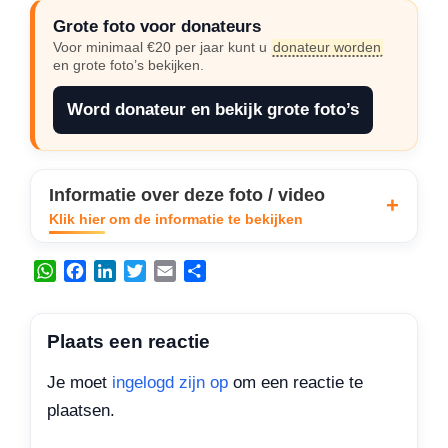
Grote foto voor donateurs
Voor minimaal €20 per jaar kunt u
donateur worden
en grote foto’s bekijken.
Word donateur en bekijk grote foto’s
Informatie over deze foto / video
Klik hier om de informatie te bekijken
W
F
L
T
E
D
h
a
i
w
m
e
a
c
n
i
a
l
t
e
k
t
i
e
Plaats een reactie
s
b
e
t
l
n
A
o
d
e
Je moet
ingelogd zijn op
om een reactie te
p
o
I
r
plaatsen.
p
k
n