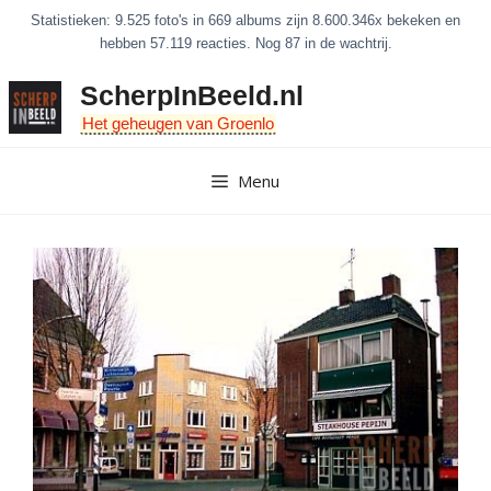
Ga
Statistieken: 9.525 foto's in 669 albums zijn 8.600.346x bekeken en
naar
hebben 57.119 reacties. Nog 87 in de wachtrij.
de
ScherpInBeeld.nl
inhoud
Het geheugen van Groenlo
Menu