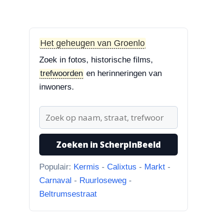
3-8-2026
Treurbeuk op de Halve Maan
“Treurbeuk op het ravelijn
Styrum. Pracht boom!”
Het geheugen van Groenlo
Zoek in fotos, historische films,
3-8-2026
trefwoorden
en herinneringen van
Zoekplaatjes uit Grolle
“Nog een tip. Deze buurman
inwoners.
ging van “Binnen de Grachte
“naar...”
1-8-2026
Zoeken in ScherpInBeeld
Koningssteeg met parkeerterrein
“Van links naar rechts.
Populair:
Kermis
-
Calixtus
-
Markt
-
Achteruitgangen van: voor de
Carnaval
-
Ruurloseweg
-
toren Br...”
Beltrumsestraat