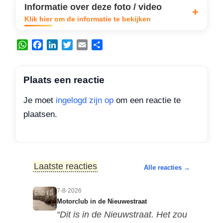
Informatie over deze foto / video
Klik hier om de informatie te bekijken
W
F
L
T
E
D
h
a
i
w
m
e
a
c
n
i
a
l
t
e
k
t
i
e
Plaats een reactie
s
b
e
t
l
n
A
o
d
e
Je moet
ingelogd zijn op
om een reactie te
p
o
I
r
plaatsen.
p
k
n
Laatste reacties
Alle reacties →
7-8-2026
Motorclub in de Nieuwestraat
“Dit is in de Nieuwstraat. Het zou