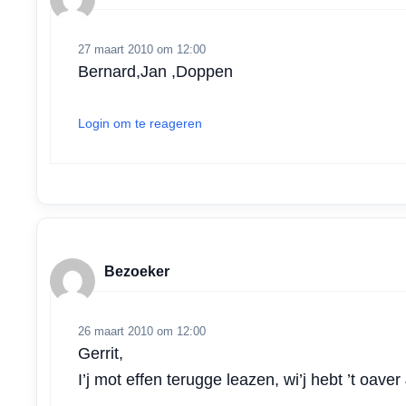
p
k
n
27 maart 2010 om 12:00
Bernard,Jan ,Doppen
Login om te reageren
Bezoeker
26 maart 2010 om 12:00
Gerrit,
I’j mot effen terugge leazen, wi’j hebt ’t oa