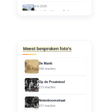
4-8-2026
Hoek Matthijs van Dulkenstraat
en Bisschop Philip
Roveniusstraat
“Martie dank voor je
oplettendheid, we gaan
de huidige foto u...”
Meest besproken foto's
3-8-2026
Hoek Matthijs van Dulkenstraat
De Markt
en Bisschop Philip
286 reacties
Roveniusstraat
“Beste redactie, dit klopt
Op de Proatstool
niet. Dit deel van de
213 reacties
landbouwscho...”
Notenboomstraat
3-8-2026
157 reacties
Hoek Matthijs van Dulkenstraat