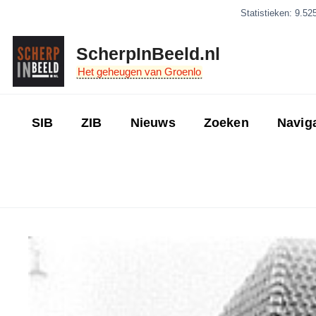
Ga
Statistieken: 9.52
naar
de
ScherpInBeeld.nl
inhoud
Het geheugen van Groenlo
SIB
ZIB
Nieuws
Zoeken
Navig