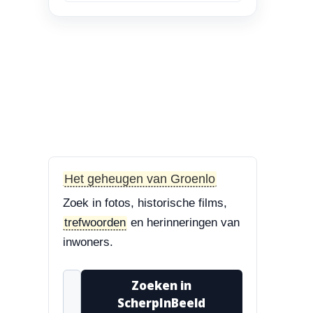
en Bisschop Philip
Roveniusstraat
“Linker foto de
Landbouwschool, rechter
foto De Hoeksteen.”
3-8-2026
Treurbeuk op de Halve Maan
“Marie, dat klopt. Op de
Halve Maan. Echt een
Het geheugen van Groenlo
prachtige boom....”
Zoek in fotos, historische films,
3-8-2026
trefwoorden
en herinneringen van
Treurbeuk op de Halve Maan
inwoners.
“Treurbeuk op het
ravelijn Styrum. Pracht
Zoeken in
boom!”
ScherpInBeeld