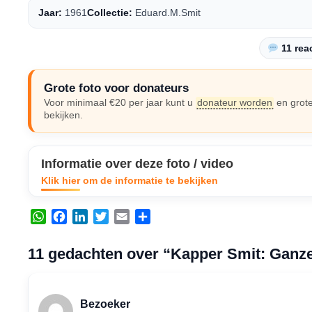
Jaar:
1961
Collectie:
Eduard.M.Smit
11 reac
Grote foto voor donateurs
Voor minimaal €20 per jaar kunt u
donateur worden
en grote
bekijken.
Informatie over deze foto / video
Klik hier om de informatie te bekijken
W
F
L
T
E
D
h
a
i
w
m
e
a
c
n
i
a
l
11 gedachten over “Kapper Smit: Ganz
t
e
k
t
i
e
s
b
e
t
l
n
A
o
d
e
Bezoeker
p
o
I
r