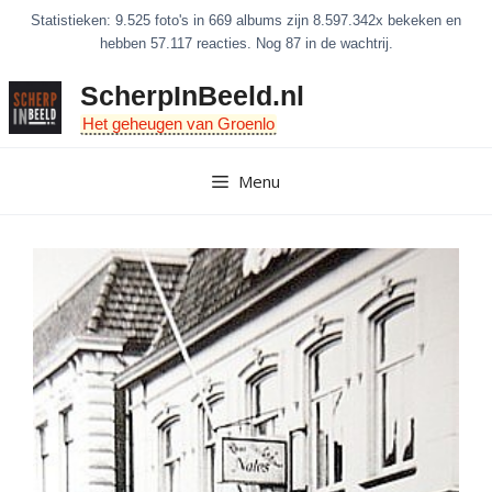
Ga
Statistieken: 9.525 foto's in 669 albums zijn 8.597.342x bekeken en
naar
hebben 57.117 reacties. Nog 87 in de wachtrij.
de
ScherpInBeeld.nl
inhoud
Het geheugen van Groenlo
Menu