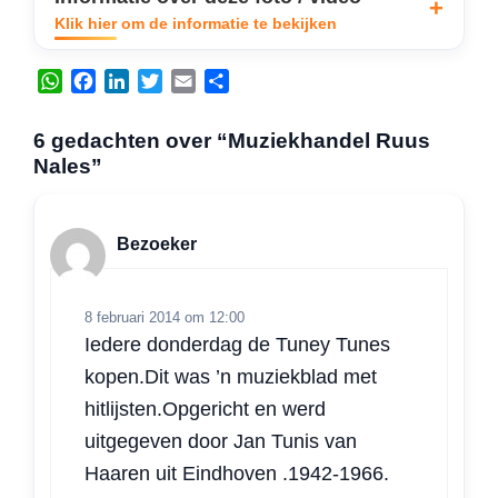
Klik hier om de informatie te bekijken
W
F
L
T
E
D
h
a
i
w
m
e
a
c
n
i
a
l
6 gedachten over “Muziekhandel Ruus
t
e
k
t
i
e
Nales”
s
b
e
t
l
n
A
o
d
e
p
o
I
r
Bezoeker
p
k
n
8 februari 2014 om 12:00
Iedere donderdag de Tuney Tunes
kopen.Dit was ’n muziekblad met
hitlijsten.Opgericht en werd
uitgegeven door Jan Tunis van
Haaren uit Eindhoven .1942-1966.