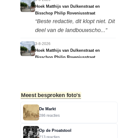
Hoek Matthijs van Dulkenstraat en
Bisschop Philip Roveniusstraat
“Beste redactie, dit klopt niet. Dit
deel van de landbouwscho...”
3-8-2026
Hoek Matthijs van Dulkenstraat en
Bisschop Philip Roveniusstraat
“Linker foto de Landbouwschool,
rechter foto De Hoeksteen.”
3-8-2026
Meest besproken foto's
Treurbeuk op de Halve Maan
“Marie, dat klopt. Op de Halve
De Markt
Maan. Echt een prachtige
286 reacties
boom....”
Op de Proatstool
3-8-2026
213 reacties