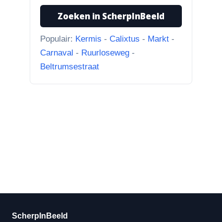
huidige foto u...”
Zoeken in ScherpInBeeld
Populair:
Kermis
-
Calixtus
-
Markt
-
Carnaval
-
Ruurloseweg
-
Beltrumsestraat
ScherpInBeeld