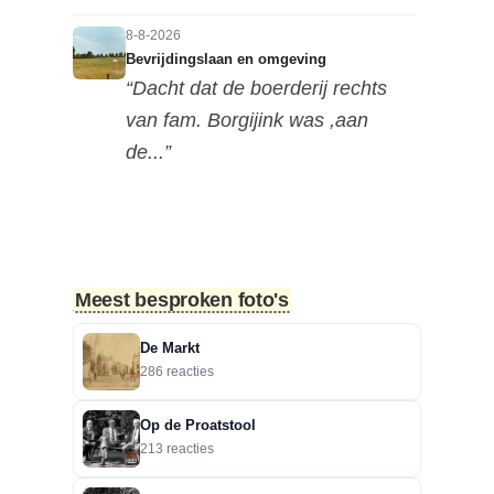
8-8-2026
Bevrijdingslaan en omgeving
“Dacht dat de boerderij rechts
van fam. Borgijink was ,aan
de...”
8-8-2026
Bevrijdingslaan en omgeving
“Redactie, als ik de foto in de
hoge resolutie op mijn mobiel...”
Meest besproken foto's
8-8-2026
De Markt
Bevrijdingslaan en omgeving
286 reacties
“Lastig te zien naar welke kant
deze foto is genomen, maar ik...”
Op de Proatstool
213 reacties
7-8-2026
Motorclub in de Nieuwestraat