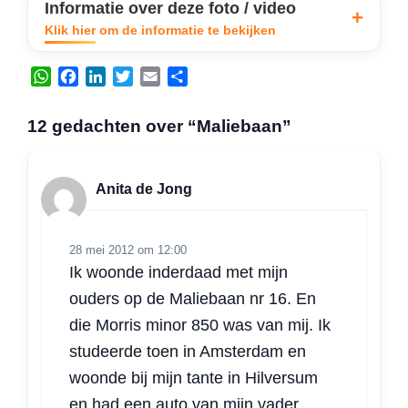
Informatie over deze foto / video
Klik hier om de informatie te bekijken
W
F
L
T
E
D
h
a
i
w
m
e
a
c
n
i
a
l
12 gedachten over “Maliebaan”
t
e
k
t
i
e
s
b
e
t
l
n
A
o
d
e
Anita de Jong
p
o
I
r
p
k
n
28 mei 2012 om 12:00
Ik woonde inderdaad met mijn
ouders op de Maliebaan nr 16. En
die Morris minor 850 was van mij. Ik
studeerde toen in Amsterdam en
woonde bij mijn tante in Hilversum
en had een auto van mijn vader