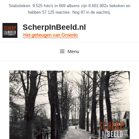
Ga
Statistieken: 9.525 foto's in 669 albums zijn 8.601.902x bekeken en
naar
hebben 57.125 reacties. Nog 87 in de wachtrij.
de
ScherpInBeeld.nl
inhoud
Het geheugen van Groenlo
Menu