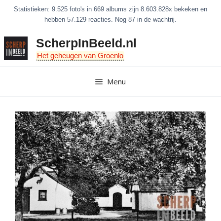
Ga
Statistieken: 9.525 foto's in 669 albums zijn 8.603.828x bekeken en
naar
hebben 57.129 reacties. Nog 87 in de wachtrij.
de
ScherpInBeeld.nl
inhoud
Het geheugen van Groenlo
Menu