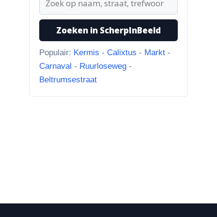
deze foto is genomen, maar ik...”
Zoeken in ScherpInBeeld
Populair:
Kermis
-
Calixtus
-
Markt
-
Carnaval
-
Ruurloseweg
-
Beltrumsestraat