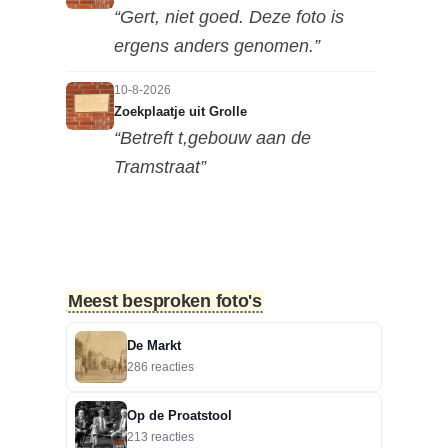
“Gert, niet goed. Deze foto is
ergens anders genomen.”
10-8-2026
Zoekplaatje uit Grolle
“Betreft t,gebouw aan de
Tramstraat”
9-8-2026
Borculoseweg met rijschool Giezen
“Giezen had deze Peugeots eind
jaren 60 al in de Van Limburg...”
Meest besproken foto's
9-8-2026
De Markt
Borculoseweg met rijschool Giezen
286 reacties
“Beiden zijn Peugeots 404.”
Op de Proatstool
8-8-2026
213 reacties
Bevrijdingslaan en omgeving