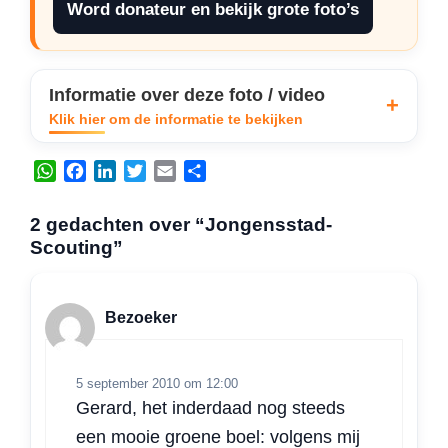
Word donateur en bekijk grote foto’s
Informatie over deze foto / video
Klik hier om de informatie te bekijken
W
F
L
T
E
D
h
a
i
w
m
e
a
c
n
i
a
l
2 gedachten over “Jongensstad-
t
e
k
t
i
e
Scouting”
s
b
e
t
l
n
A
o
d
e
p
o
I
r
Bezoeker
p
k
n
5 september 2010 om 12:00
Gerard, het inderdaad nog steeds
een mooie groene boel: volgens mij