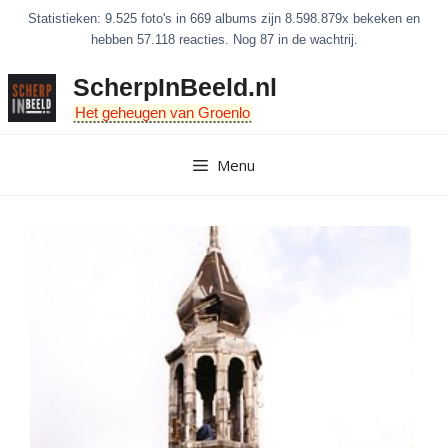
Ga
Statistieken: 9.525 foto's in 669 albums zijn 8.598.879x bekeken en
naar
hebben 57.118 reacties. Nog 87 in de wachtrij.
de
ScherpInBeeld.nl
inhoud
Het geheugen van Groenlo
Menu