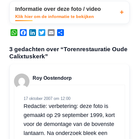
Informatie over deze foto / video
Klik hier om de informatie te bekijken
W
F
L
T
E
D
h
a
i
w
m
e
a
c
n
i
a
l
3 gedachten over “Torenrestauratie Oude
t
e
k
t
i
e
Calixtuskerk”
s
b
e
t
l
n
A
o
d
e
p
o
I
r
Roy Oostendorp
p
k
n
17 oktober 2007 om 12:00
Redactie: verbetering: deze foto is
gemaakt op 29 september 1999, kort
voor de demontage van de bovenste
lantaarn. Na onderzoek bleek een