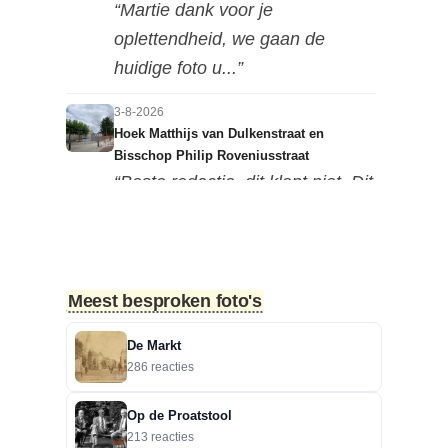
“Martie dank voor je
oplettendheid, we gaan de
huidige foto u...”
3-8-2026
Hoek Matthijs van Dulkenstraat en
Bisschop Philip Roveniusstraat
“Beste redactie, dit klopt niet. Dit
deel van de landbouwscho...”
3-8-2026
Hoek Matthijs van Dulkenstraat en
Meest besproken foto's
Bisschop Philip Roveniusstraat
“Linker foto de Landbouwschool,
De Markt
rechter foto De Hoeksteen.”
286 reacties
3-8-2026
Op de Proatstool
Treurbeuk op de Halve Maan
213 reacties
“Marie, dat klopt. Op de Halve