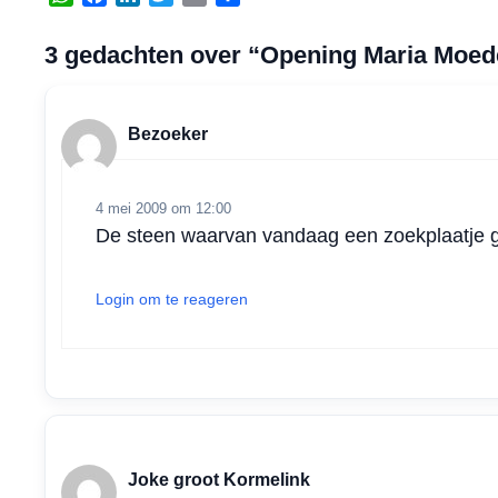
h
a
i
w
m
e
a
c
n
i
a
l
3 gedachten over “Opening Maria Moed
t
e
k
t
i
e
s
b
e
t
l
n
A
o
d
e
Bezoeker
p
o
I
r
p
k
n
4 mei 2009 om 12:00
De steen waarvan vandaag een zoekplaatje ge
Login om te reageren
Joke groot Kormelink