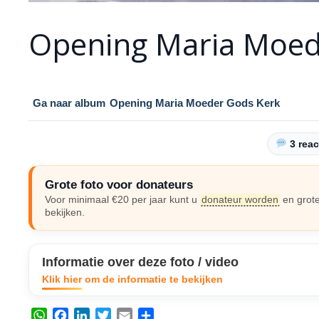
Opening Maria Moed
Ga naar album
Opening Maria Moeder Gods Kerk
3 reac
Grote foto voor donateurs
Voor minimaal €20 per jaar kunt u
donateur worden
en grote
bekijken.
Informatie over deze foto / video
Klik hier om de informatie te bekijken
W
F
L
T
E
D