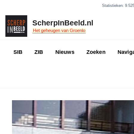
Ga
Statistieken: 9.52
naar
de
ScherpInBeeld.nl
inhoud
Het geheugen van Groenlo
SIB
ZIB
Nieuws
Zoeken
Navig