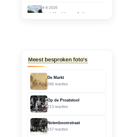
4-8-2026
Hoek Matthijs van Dulkenstraat
en Bisschop Philip
Roveniusstraat
“Martie dank voor je
oplettendheid, we gaan
de huidige foto u...”
Meest besproken foto's
3-8-2026
Hoek Matthijs van Dulkenstraat
De Markt
en Bisschop Philip
286 reacties
Roveniusstraat
“Beste redactie, dit klopt
Op de Proatstool
niet. Dit deel van de
213 reacties
landbouwscho...”
Notenboomstraat
3-8-2026
157 reacties
Hoek Matthijs van Dulkenstraat