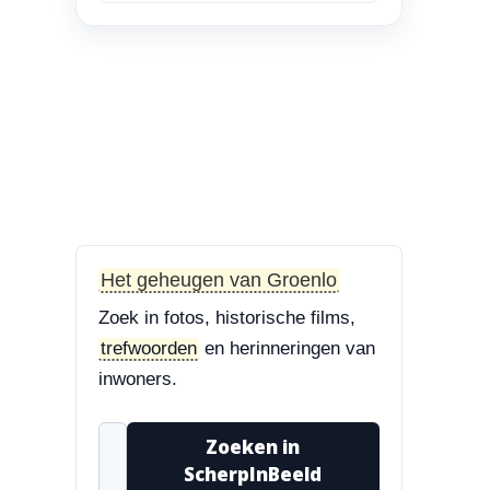
en Bisschop Philip
Roveniusstraat
“Linker foto de
Landbouwschool, rechter
foto De Hoeksteen.”
3-8-2026
Treurbeuk op de Halve Maan
“Marie, dat klopt. Op de
Halve Maan. Echt een
Het geheugen van Groenlo
prachtige boom....”
Zoek in fotos, historische films,
3-8-2026
trefwoorden
en herinneringen van
Treurbeuk op de Halve Maan
inwoners.
“Treurbeuk op het
ravelijn Styrum. Pracht
Zoeken in
boom!”
ScherpInBeeld