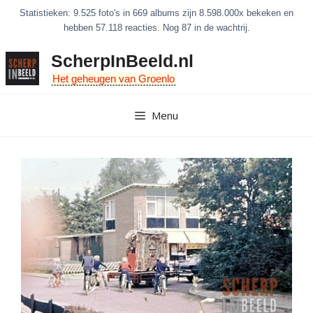
Ga
Statistieken: 9.525 foto's in 669 albums zijn 8.598.000x bekeken en
naar
hebben 57.118 reacties. Nog 87 in de wachtrij.
de
ScherpInBeeld.nl
inhoud
Het geheugen van Groenlo
Menu