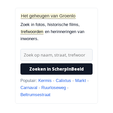
Zoekplaatjes uit Grolle
“Nog een tip. Deze buurman
ging van “Binnen de Grachte
Het geheugen van Groenlo
“naar...”
Zoek in fotos, historische films,
trefwoorden
en herinneringen van
1-8-2026
inwoners.
Koningssteeg met parkeerterrein
“Van links naar rechts.
Achteruitgangen van: voor de
toren Br...”
Zoeken in ScherpInBeeld
31-7-2026
Borculoseweg met Bleumink en Hotel de
Populair:
Kermis
-
Calixtus
-
Markt
-
Watermolen
Carnaval
-
Ruurloseweg
-
“Ik dacht al, wat doet Facebook
Beltrumsestraat
hier nou bij? Scherpinbeeld i...”