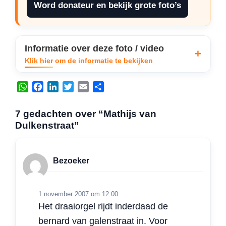
Word donateur en bekijk grote foto’s
Informatie over deze foto / video
Klik hier om de informatie te bekijken
W
F
L
T
E
D
h
a
i
w
m
e
a
c
n
i
a
l
7 gedachten over “Mathijs van
t
e
k
t
i
e
Dulkenstraat”
s
b
e
t
l
n
A
o
d
e
p
o
I
r
Bezoeker
p
k
n
1 november 2007 om 12:00
Het draaiorgel rijdt inderdaad de
bernard van galenstraat in. Voor