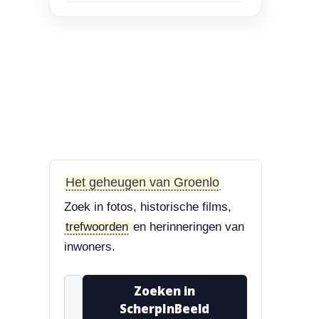
en Bisschop Philip
Roveniusstraat
“Linker foto de
Landbouwschool, rechter
foto De Hoeksteen.”
3-8-2026
Treurbeuk op de Halve Maan
“Marie, dat klopt. Op de
Halve Maan. Echt een
Het geheugen van Groenlo
prachtige boom....”
Zoek in fotos, historische films,
3-8-2026
trefwoorden
en herinneringen van
Treurbeuk op de Halve Maan
inwoners.
“Treurbeuk op het
ravelijn Styrum. Pracht
Zoeken in
boom!”
ScherpInBeeld