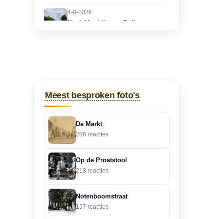
4-8-2026
Hoek Matthijs van Dulkenstraat
en Bisschop Philip
Roveniusstraat
“Martie dank voor je
oplettendheid, we gaan
de huidige foto u...”
Meest besproken foto's
3-8-2026
Hoek Matthijs van Dulkenstraat
De Markt
en Bisschop Philip
286 reacties
Roveniusstraat
“Beste redactie, dit klopt
Op de Proatstool
niet. Dit deel van de
213 reacties
landbouwscho...”
Notenboomstraat
3-8-2026
157 reacties
Hoek Matthijs van Dulkenstraat