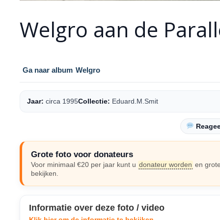
Welgro aan de Paral
Ga naar album
Welgro
Jaar:
circa 1995
Collectie:
Eduard.M.Smit
Reageer
Grote foto voor donateurs
Voor minimaal €20 per jaar kunt u
donateur worden
en grote
bekijken.
Informatie over deze foto / video
Klik hier om de informatie te bekijken