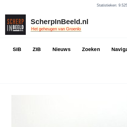
Ga
Statistieken: 9.52
naar
de
ScherpInBeeld.nl
inhoud
Het geheugen van Groenlo
SIB
ZIB
Nieuws
Zoeken
Navig