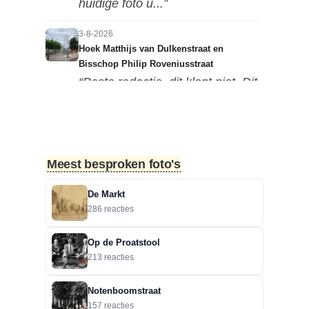
huidige foto u...”
3-8-2026
Hoek Matthijs van Dulkenstraat en
Bisschop Philip Roveniusstraat
“Beste redactie, dit klopt niet. Dit
deel van de landbouwscho...”
3-8-2026
Hoek Matthijs van Dulkenstraat en
Meest besproken foto's
Bisschop Philip Roveniusstraat
“Linker foto de Landbouwschool,
De Markt
rechter foto De Hoeksteen.”
286 reacties
3-8-2026
Op de Proatstool
Treurbeuk op de Halve Maan
213 reacties
“Marie, dat klopt. Op de Halve
Maan. Echt een prachtige
Notenboomstraat
boom....”
157 reacties