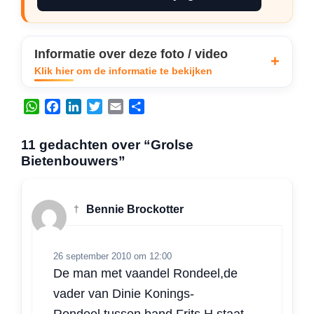
Informatie over deze foto / video
Klik hier om de informatie te bekijken
W
F
L
T
E
D
h
a
i
w
m
e
a
c
n
i
a
l
11 gedachten over “Grolse
t
e
k
t
i
e
Bietenbouwers”
s
b
e
t
l
n
A
o
d
e
p
o
I
r
†
Bennie Brockotter
p
k
n
26 september 2010 om 12:00
De man met vaandel Rondeel,de
vader van Dinie Konings-
Rondeel.tussen band Frits H staat