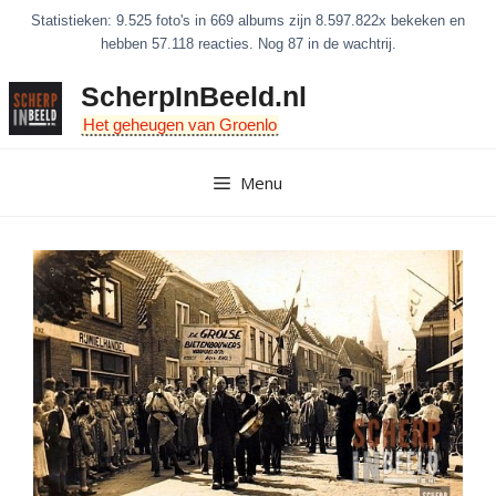
Ga
Statistieken: 9.525 foto's in 669 albums zijn 8.597.822x bekeken en
naar
hebben 57.118 reacties. Nog 87 in de wachtrij.
de
ScherpInBeeld.nl
inhoud
Het geheugen van Groenlo
Menu