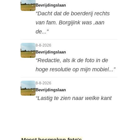
Bevrijdingslaan
“Dacht dat de boerderij rechts
van fam. Borgijink was ,aan
de...”
8-8-2026
Bevrijdingslaan
“Redactie, als ik de foto in de
hoge resolutie op mijn mobiel...”
8-8-2026
Bevrijdingslaan
“Lastig te zien naar welke kant
deze foto is genomen, maar ik...”
7-8-2026
Motorclub in de Nieuwestraat
“Dit is in de Nieuwstraat. Het zou
Meest besproken foto's