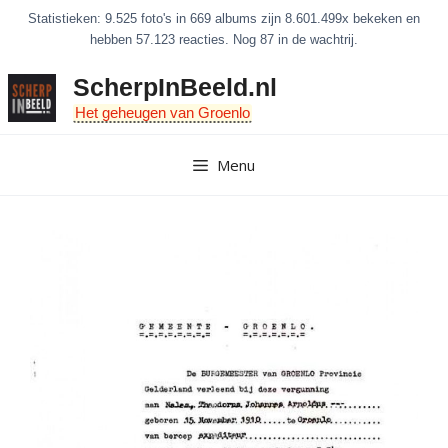
Ga
Statistieken: 9.525 foto's in 669 albums zijn 8.601.499x bekeken en
naar
hebben 57.123 reacties. Nog 87 in de wachtrij.
de
ScherpInBeeld.nl
inhoud
Het geheugen van Groenlo
Menu