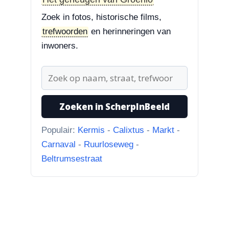
3-8-2026
Zoek in fotos, historische films,
Hoek Matthijs van Dulkenstraat en
trefwoorden
en herinneringen van
Bisschop Philip Roveniusstraat
inwoners.
“Beste redactie, dit klopt niet. Dit
deel van de landbouwscho...”
3-8-2026
Hoek Matthijs van Dulkenstraat en
Zoeken in ScherpInBeeld
Bisschop Philip Roveniusstraat
“Linker foto de Landbouwschool,
Populair:
Kermis
-
Calixtus
-
Markt
-
rechter foto De Hoeksteen.”
Carnaval
-
Ruurloseweg
-
Beltrumsestraat