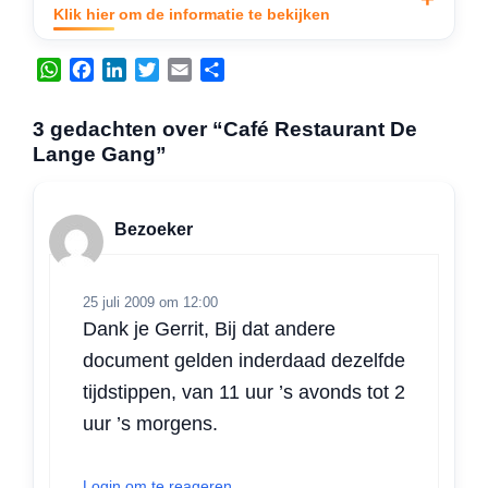
Klik hier om de informatie te bekijken
W
F
L
T
E
D
h
a
i
w
m
e
a
c
n
i
a
l
3 gedachten over “Café Restaurant De
t
e
k
t
i
e
Lange Gang”
s
b
e
t
l
n
A
o
d
e
p
o
I
r
Bezoeker
p
k
n
25 juli 2009 om 12:00
Dank je Gerrit, Bij dat andere
document gelden inderdaad dezelfde
tijdstippen, van 11 uur ’s avonds tot 2
uur ’s morgens.
Login om te reageren