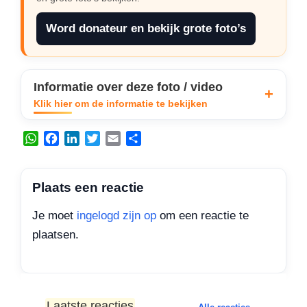
Word donateur en bekijk grote foto’s
Informatie over deze foto / video
Klik hier om de informatie te bekijken
W
F
L
T
E
D
h
a
i
w
m
e
a
c
n
i
a
l
t
e
k
t
i
e
Plaats een reactie
s
b
e
t
l
n
A
o
d
e
Je moet
ingelogd zijn op
om een reactie te
p
o
I
r
plaatsen.
p
k
n
Laatste reacties