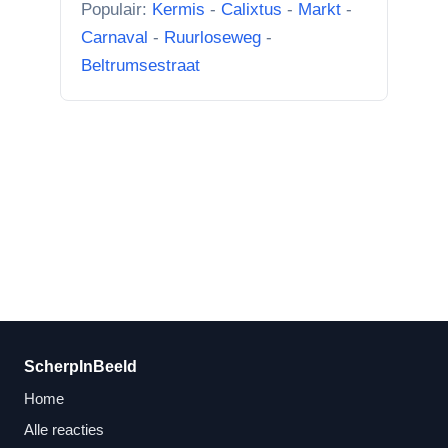
Populair:
Kermis
-
Calixtus
-
Markt
-
rechter foto De Hoeksteen.”
Carnaval
-
Ruurloseweg
-
Beltrumsestraat
ScherpInBeeld
Home
Alle reacties