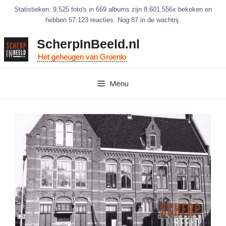
Ga
Statistieken: 9.525 foto's in 669 albums zijn 8.601.556x bekeken en
naar
hebben 57.123 reacties. Nog 87 in de wachtrij.
de
ScherpInBeeld.nl
inhoud
Het geheugen van Groenlo
Menu