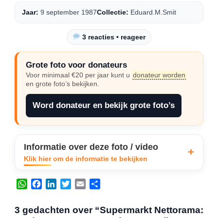
Jaar:
9 september 1987
Collectie:
Eduard.M.Smit
3 reacties • reageer
Grote foto voor donateurs
Voor minimaal €20 per jaar kunt u
donateur worden
en grote foto’s bekijken.
Word donateur en bekijk grote foto’s
Informatie over deze foto / video
Klik hier om de informatie te bekijken
W
F
L
T
E
D
h
a
i
w
m
e
a
c
n
i
a
l
3 gedachten over “Supermarkt Nettorama:
t
e
k
t
i
e