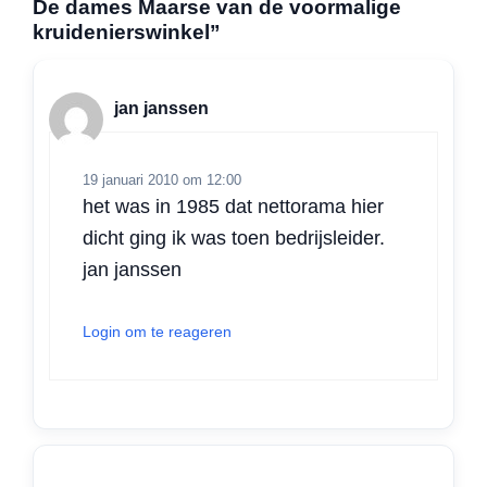
De dames Maarse van de voormalige
s
b
e
t
l
n
kruidenierswinkel”
A
o
d
e
p
o
I
r
p
k
n
jan janssen
19 januari 2010 om 12:00
het was in 1985 dat nettorama hier
dicht ging ik was toen bedrijsleider.
jan janssen
Login om te reageren