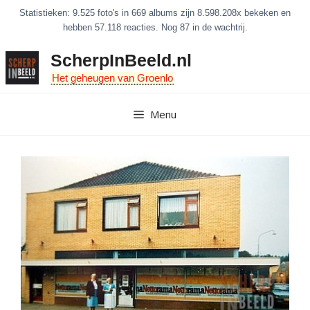
Ga
Statistieken: 9.525 foto's in 669 albums zijn 8.598.208x bekeken en
naar
hebben 57.118 reacties. Nog 87 in de wachtrij.
de
ScherpInBeeld.nl
inhoud
Het geheugen van Groenlo
Menu