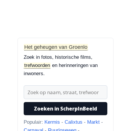
“Treurbeuk op het ravelijn
Styrum. Pracht boom!”
3-8-2026
Zoekplaatjes uit Grolle
“Nog een tip. Deze buurman
ging van “Binnen de Grachte
Het geheugen van Groenlo
“naar...”
Zoek in fotos, historische films,
trefwoorden
en herinneringen van
1-8-2026
inwoners.
Koningssteeg met parkeerterrein
“Van links naar rechts.
Achteruitgangen van: voor de
toren Br...”
Zoeken in ScherpInBeeld
31-7-2026
Borculoseweg met Bleumink en Hotel de
Populair:
Kermis
-
Calixtus
-
Markt
-
Watermolen
Carnaval
-
Ruurloseweg
-