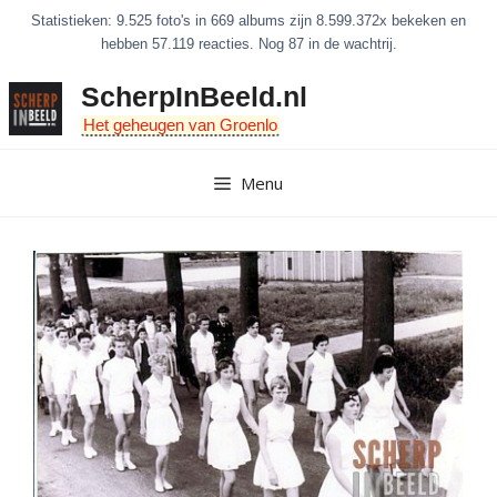
Ga
Statistieken: 9.525 foto's in 669 albums zijn 8.599.372x bekeken en
naar
hebben 57.119 reacties. Nog 87 in de wachtrij.
de
ScherpInBeeld.nl
inhoud
Het geheugen van Groenlo
Menu