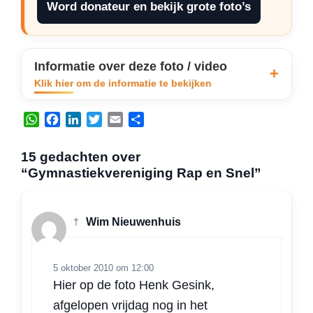
Word donateur en bekijk grote foto’s
Informatie over deze foto / video
Klik hier om de informatie te bekijken
W
F
L
T
E
D
h
a
i
w
m
e
a
c
n
i
a
l
15 gedachten over
t
e
k
t
i
e
“Gymnastiekvereniging Rap en Snel”
s
b
e
t
l
n
A
o
d
e
p
o
I
r
†
Wim Nieuwenhuis
p
k
n
5 oktober 2010 om 12:00
Hier op de foto Henk Gesink,
afgelopen vrijdag nog in het