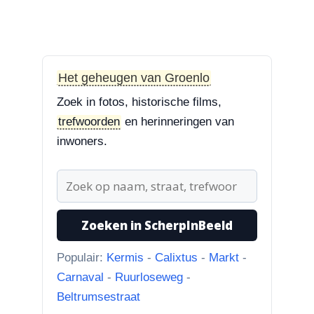
3-8-2026
Treurbeuk op de Halve Maan
“Treurbeuk op het ravelijn
Styrum. Pracht boom!”
Het geheugen van Groenlo
Zoek in fotos, historische films,
3-8-2026
trefwoorden
en herinneringen van
Zoekplaatjes uit Grolle
“Nog een tip. Deze buurman
inwoners.
ging van “Binnen de Grachte
“naar...”
1-8-2026
Zoeken in ScherpInBeeld
Koningssteeg met parkeerterrein
“Van links naar rechts.
Populair:
Kermis
-
Calixtus
-
Markt
-
Achteruitgangen van: voor de
Carnaval
-
Ruurloseweg
-
toren Br...”
Beltrumsestraat