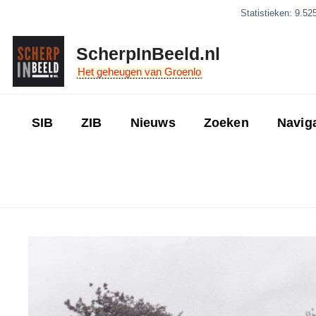
Ga
Statistieken: 9.52
naar
de
ScherpInBeeld.nl
inhoud
Het geheugen van Groenlo
SIB
ZIB
Nieuws
Zoeken
Navig