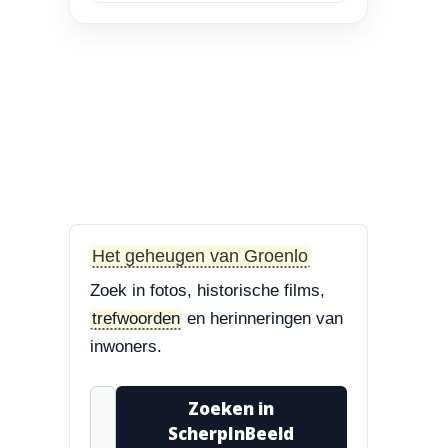
en Bisschop Philip
Roveniusstraat
“Linker foto de
Landbouwschool, rechter
foto De Hoeksteen.”
3-8-2026
Treurbeuk op de Halve Maan
“Marie, dat klopt. Op de
Halve Maan. Echt een
Het geheugen van Groenlo
prachtige boom....”
Zoek in fotos, historische films,
3-8-2026
trefwoorden
en herinneringen van
Treurbeuk op de Halve Maan
inwoners.
“Treurbeuk op het
ravelijn Styrum. Pracht
Zoeken in
boom!”
ScherpInBeeld