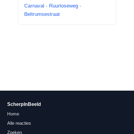
Carnaval
-
Ruurloseweg
-
Beltrumsestraat
ScherpInBeeld
Home
Alle reacties
Zoeken