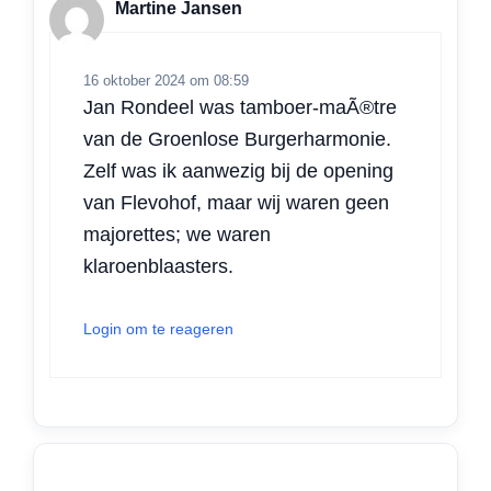
Martine Jansen
p
k
n
16 oktober 2024 om 08:59
Jan Rondeel was tamboer-maÃ®tre
van de Groenlose Burgerharmonie.
Zelf was ik aanwezig bij de opening
van Flevohof, maar wij waren geen
majorettes; we waren
klaroenblaasters.
Login om te reageren