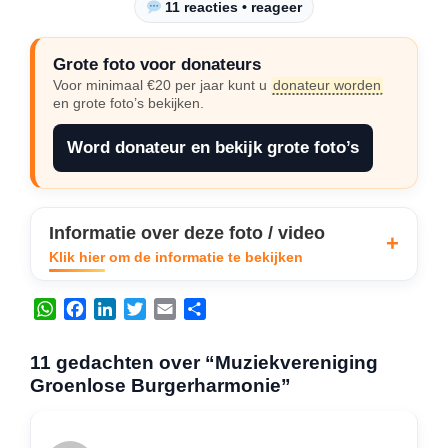
11 reacties • reageer
Grote foto voor donateurs
Voor minimaal €20 per jaar kunt u
donateur worden
en grote foto’s bekijken.
Word donateur en bekijk grote foto’s
Informatie over deze foto / video
Klik hier om de informatie te bekijken
W
F
L
T
E
D
h
a
i
w
m
e
a
c
n
i
a
l
11 gedachten over “Muziekvereniging
t
e
k
t
i
e
Groenlose Burgerharmonie”
s
b
e
t
l
n
A
o
d
e
p
o
I
r