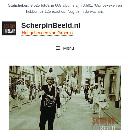
Ga
Statistieken: 9.525 foto's in 669 albums zijn 8.601.789x bekeken en
naar
hebben 57.125 reacties. Nog 87 in de wachtrij.
de
ScherpInBeeld.nl
inhoud
Het geheugen van Groenlo
Menu