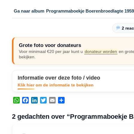
Ga naar album
Programmaboekje Boerenbroedlagte 1959
2 reac
Grote foto voor donateurs
Voor minimaal €20 per jaar kunt u
donateur worden
en grote
bekijken.
Informatie over deze foto / video
Klik hier om de informatie te bekijken
W
F
L
T
E
D
h
a
i
w
m
e
a
c
n
i
a
l
2 gedachten over “Programmaboekje B
t
e
k
t
i
e
s
b
e
t
l
n
A
o
d
e