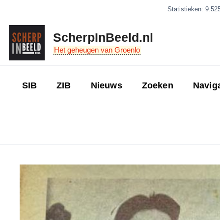
Ga
Statistieken: 9.52
naar
de
ScherpInBeeld.nl
inhoud
Het geheugen van Groenlo
SIB
ZIB
Nieuws
Zoeken
Navig