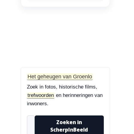
en Bisschop Philip
Roveniusstraat
“Linker foto de
Landbouwschool, rechter
foto De Hoeksteen.”
3-8-2026
Treurbeuk op de Halve Maan
“Marie, dat klopt. Op de
Halve Maan. Echt een
Het geheugen van Groenlo
prachtige boom....”
Zoek in fotos, historische films,
3-8-2026
trefwoorden
en herinneringen van
Treurbeuk op de Halve Maan
inwoners.
“Treurbeuk op het
ravelijn Styrum. Pracht
Zoeken in
boom!”
ScherpInBeeld