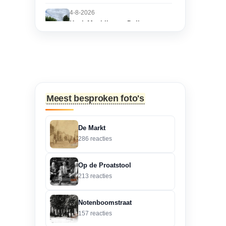
4-8-2026
Hoek Matthijs van Dulkenstraat
en Bisschop Philip
Roveniusstraat
“Martie dank voor je
oplettendheid, we gaan
de huidige foto u...”
Meest besproken foto's
3-8-2026
Hoek Matthijs van Dulkenstraat
De Markt
en Bisschop Philip
286 reacties
Roveniusstraat
“Beste redactie, dit klopt
Op de Proatstool
niet. Dit deel van de
213 reacties
landbouwscho...”
Notenboomstraat
3-8-2026
157 reacties
Hoek Matthijs van Dulkenstraat