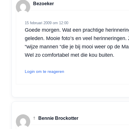
Bezoeker
p
o
I
r
p
k
n
15 februari 2009 om 12:00
Goede morgen. Wat een prachtige herinnering 
geleden. Mooie foto’s en veel herinneringen
“wijze mannen “die je bij mooi weer op de Mar
Wel zo comfortabel met die kou buiten.
Login om te reageren
†
Bennie Brockotter